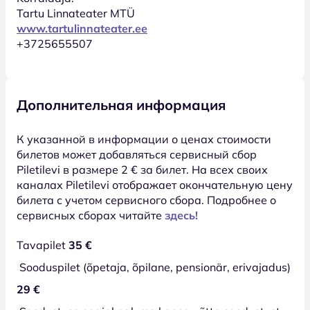
Tartu Linnateater MTÜ
www.tartulinnateater.ee
+3725655507
Дополнительная информация
К указанной в информации о ценах стоимости
билетов может добавляться сервисный сбор
Piletilevi в размере 2 € за билет. На всех своих
каналах Piletilevi отображает окончательную цену
билета с учетом сервисного сбора. Подробнее о
сервисных сборах читайте
здесь!
Tavapilet
35 €
Sooduspilet (õpetaja, õpilane, pensionär, erivajadus)
29 €