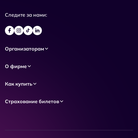
Следите за нами:
Организаторам
О фирме
Как купить
Страхование билетов