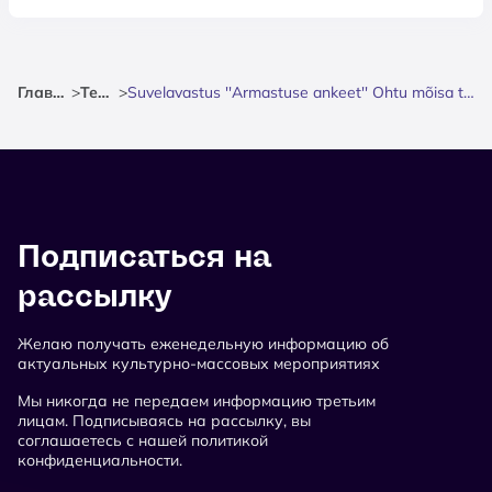
Главная
>
Театр
>
Suvelavastus ''Armastuse ankeet'' Ohtu mõisa teatritallis
Подписаться на
рассылку
Желаю получать еженедельную информацию об
актуальных культурно-массовых мероприятиях
Мы никогда не передаем информацию третьим
лицам. Подписываясь на рассылку, вы
соглашаетесь с нашей политикой
конфиденциальности.