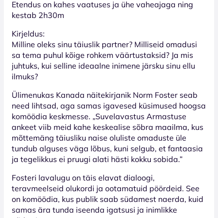
Etendus on kahes vaatuses ja ühe vaheajaga ning
kestab 2h30m
Kirjeldus:
Milline oleks sinu täiuslik partner? Milliseid omadusi
sa tema puhul kõige rohkem väärtustaksid? Ja mis
juhtuks, kui selline ideaalne inimene järsku sinu ellu
ilmuks?
Ülimenukas Kanada näitekirjanik Norm Foster seab
need lihtsad, aga samas igavesed küsimused hoogsa
komöödia keskmesse. „Suvelavastus Armastuse
ankeet viib meid kahe keskealise sõbra maailma, kus
mõttemäng täiusliku naise oluliste omaduste üle
tundub alguses väga lõbus, kuni selgub, et fantaasia
ja tegelikkus ei pruugi alati hästi kokku sobida.”
Fosteri lavalugu on täis elavat dialoogi,
teravmeelseid olukordi ja ootamatuid pöördeid. See
on komöödia, kus publik saab südamest naerda, kuid
samas ära tunda iseenda igatsusi ja inimlikke