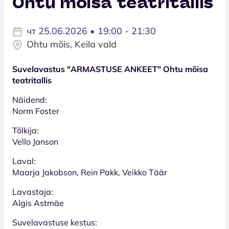
Ohtu mõisa teatritallis
чт 25.06.2026 • 19:00 - 21:30
Ohtu mõis, Keila vald
Suvelavastus "ARMASTUSE ANKEET" Ohtu mõisa
teatritallis
Näidend:
Norm Foster
Tõlkija:
Vello Janson
Laval:
Maarja Jakobson, Rein Pakk, Veikko Täär
Lavastaja:
Algis Astmäe
Suvelavastuse kestus: