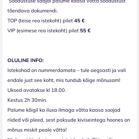
Soodustuse saajal palume kaasa võtta soodustust
tõendava dokumendi.
TOP (teise rea istekoht) pilet
45 €
VIP (esimese rea istekoht) pilet
55 €
OLULINE INFO:
Istekohad on nummerdamata – tule aegsasti ja vali
endale just see koht, mis tundub kõige mõnusam!
Uksed avatakse kl 18.00.
Kestus 2h 30min.
Palume kõigil ka ilusa ilmaga võtta kaasa soojad
riided või pleed, sest paksude kiviseintega hoones on
mõnus miskit peale võtta!