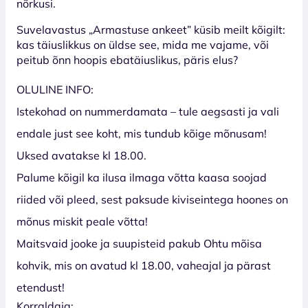
nõrkusi.
Suvelavastus „Armastuse ankeet” küsib meilt kõigilt:
kas täiuslikkus on üldse see, mida me vajame, või
peitub õnn hoopis ebatäiuslikus, päris elus?
OLULINE INFO:
Istekohad on nummerdamata – tule aegsasti ja vali
endale just see koht, mis tundub kõige mõnusam!
Uksed avatakse kl 18.00.
Palume kõigil ka ilusa ilmaga võtta kaasa soojad
riided või pleed, sest paksude kiviseintega hoones on
mõnus miskit peale võtta!
Maitsvaid jooke ja suupisteid pakub Ohtu mõisa
kohvik, mis on avatud kl 18.00, vaheajal ja pärast
etendust!
Korraldaja: