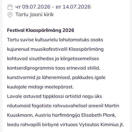
чт 09.07.2026 - вт 14.07.2026
Tartu Jaani kirik
Festival Klaaspärlimäng 2026
Tartu suvise kultuurielu lahutamatuks osaks
kujunenud muusikafestivalil Klaaspärlimäng
kohtuvad sisutihedas ja kõrgetasemelises
kontserdiprogrammis taas erinevad stiilid,
kunstivormid ja lähenemised, pakkudes igale
kuulajale midagi meelepärast.
Lavale astuvad tippklassi artistid nagu üks
nõutumaid fagotiste rahvusvahelisel areenil Martin
Kuuskmann, Austria harfimängija Elisabeth Plank,
leedu rahvapilli birbynė virtuoos Vytautas Kiminius jt.