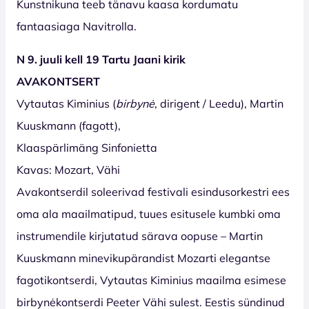
Kunstnikuna teeb tänavu kaasa kordumatu
fantaasiaga Navitrolla.
N 9. juuli kell 19 Tartu Jaani kirik
AVAKONTSERT
Vytautas Kiminius (
birbynė
, dirigent / Leedu), Martin
Kuuskmann (fagott),
Klaaspärlimäng Sinfonietta
Kavas: Mozart, Vähi
Avakontserdil soleerivad festivali esindusorkestri ees
oma ala maailmatipud, tuues esitusele kumbki oma
instrumendile kirjutatud särava oopuse – Martin
Kuuskmann minevikupärandist Mozarti elegantse
fagotikontserdi, Vytautas Kiminius maailma esimese
birbynėkontserdi Peeter Vähi sulest. Eestis sündinud