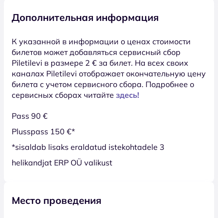
Дополнительная информация
К указанной в информации о ценах стоимости
билетов может добавляться сервисный сбор
Piletilevi в размере 2 € за билет. На всех своих
каналах Piletilevi отображает окончательную цену
билета с учетом сервисного сбора. Подробнее о
сервисных сборах читайте
здесь!
Pass 90 €
Plusspass 150 €*
*sisaldab lisaks eraldatud istekohtadele 3
helikandjat ERP OÜ valikust
Место проведения