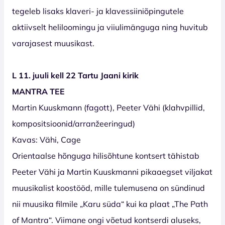
tegeleb lisaks klaveri- ja klavessiiniõpingutele
aktiivselt heliloomingu ja viiulimänguga ning huvitub
varajasest muusikast.
L 11. juuli kell 22 Tartu Jaani kirik
MANTRA TEE
Martin Kuuskmann (fagott), Peeter Vähi (klahvpillid,
kompositsioonid/arranžeeringud)
Kavas: Vähi, Cage
Orientaalse hõnguga hilisõhtune kontsert tähistab
Peeter Vähi ja Martin Kuuskmanni pikaaegset viljakat
muusikalist koostööd, mille tulemusena on sündinud
nii muusika filmile „Karu süda“ kui ka plaat „The Path
of Mantra“. Viimane ongi võetud kontserdi aluseks,