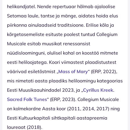
helikandjatel. Nende repertuaar hõlmab ajaloolise
Setomaa laule, tantse ja mänge, aidates hoida elus
piirkonna ainulaadseid traditsioone. Erilise kõla ja
kõrgetasemeliste esituste poolest tuntud Collegium
Musicale esitab muusikat renessansist
nüüdisloominguni, olulisel kohal on koostöö mitmete
eesti heliloojatega. Koori viimastest plaadistustest
väärivad esiletõstmist „
Mass of Mary
“ (ERP, 2022),
mis nimetati aasta plaadiks heliloomingu kategoorias
Eesti Muusikaauhindadel 2023, ja „
Cyrillus Kreek.
Sacred Folk Tunes
“ (ERP, 2023). Collegium Musicale
on kolmekordne Aasta koor (2011, 2014, 2017) ning
Eesti Kultuurkapitali sihtkapitali aastapreemia
laureaat (2018).