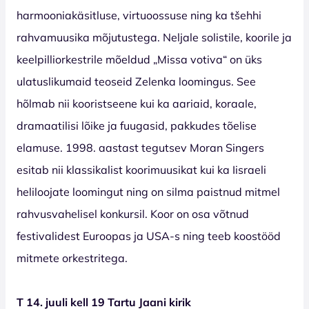
harmooniakäsitluse, virtuoossuse ning ka tšehhi
rahvamuusika mõjutustega. Neljale solistile, koorile ja
keelpilliorkestrile mõeldud „Missa votiva“ on üks
ulatuslikumaid teoseid Zelenka loomingus. See
hõlmab nii kooristseene kui ka aariaid, koraale,
dramaatilisi lõike ja fuugasid, pakkudes tõelise
elamuse. 1998. aastast tegutsev Moran Singers
esitab nii klassikalist koorimuusikat kui ka Iisraeli
heliloojate loomingut ning on silma paistnud mitmel
rahvusvahelisel konkursil. Koor on osa võtnud
festivalidest Euroopas ja USA-s ning teeb koostööd
mitmete orkestritega.
T 14. juuli kell 19 Tartu Jaani kirik