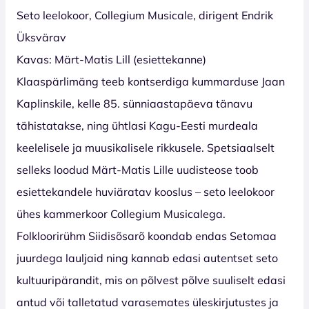
Seto leelokoor, Collegium Musicale, dirigent Endrik
Üksvärav
Kavas: Märt-Matis Lill (esiettekanne)
Klaaspärlimäng teeb kontserdiga kummarduse Jaan
Kaplinskile, kelle 85. sünniaastapäeva tänavu
tähistatakse, ning ühtlasi Kagu-Eesti murdeala
keelelisele ja muusikalisele rikkusele. Spetsiaalselt
selleks loodud Märt-Matis Lille uudisteose toob
esiettekandele huviäratav kooslus – seto leelokoor
ühes kammerkoor Collegium Musicalega.
Folkloorirühm Siidisõsarõ koondab endas Setomaa
juurdega lauljaid ning kannab edasi autentset seto
kultuuripärandit, mis on põlvest põlve suuliselt edasi
antud või talletatud varasemates üleskirjutustes ja