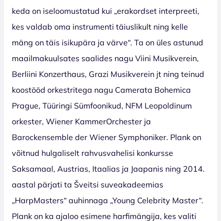
keda on iseloomustatud kui „erakordset interpreeti,
kes valdab oma instrumenti täiuslikult ning kelle
mäng on täis isikupära ja värve“. Ta on üles astunud
maailmakuulsates saalides nagu Viini Musikverein,
Berliini Konzerthaus, Grazi Musikverein jt ning teinud
koostööd orkestritega nagu Camerata Bohemica
Prague, Tüüringi Sümfoonikud, NFM Leopoldinum
orkester, Wiener KammerOrchester ja
Barockensemble der Wiener Symphoniker. Plank on
võitnud hulgaliselt rahvusvahelisi konkursse
Saksamaal, Austrias, Itaalias ja Jaapanis ning 2014.
aastal pärjati ta Šveitsi suveakadeemias
„HarpMasters“ auhinnaga „Young Celebrity Master“.
Plank on ka ajaloo esimene harfimängija, kes valiti