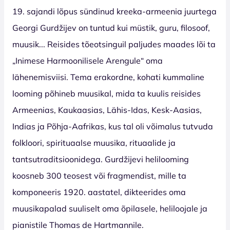
19. sajandi lõpus sündinud kreeka-armeenia juurtega
Georgi Gurdžijev on tuntud kui müstik, guru, filosoof,
muusik... Reisides tõeotsinguil paljudes maades lõi ta
„Inimese Harmoonilisele Arengule“ oma
lähenemisviisi. Tema erakordne, kohati kummaline
looming põhineb muusikal, mida ta kuulis reisides
Armeenias, Kaukaasias, Lähis-Idas, Kesk-Aasias,
Indias ja Põhja-Aafrikas, kus tal oli võimalus tutvuda
folkloori, spirituaalse muusika, rituaalide ja
tantsutraditsioonidega. Gurdžijevi helilooming
koosneb 300 teosest või fragmendist, mille ta
komponeeris 1920. aastatel, dikteerides oma
muusikapalad suuliselt oma õpilasele, heliloojale ja
pianistile Thomas de Hartmannile.