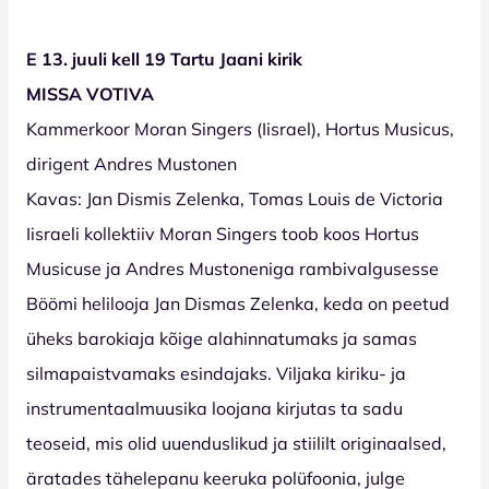
E 13. juuli kell 19 Tartu Jaani kirik
MISSA VOTIVA
Kammerkoor Moran Singers (Iisrael), Hortus Musicus,
dirigent Andres Mustonen
Kavas: Jan Dismis Zelenka, Tomas Louis de Victoria
Iisraeli kollektiiv Moran Singers toob koos Hortus
Musicuse ja Andres Mustoneniga rambivalgusesse
Böömi helilooja Jan Dismas Zelenka, keda on peetud
üheks barokiaja kõige alahinnatumaks ja samas
silmapaistvamaks esindajaks. Viljaka kiriku- ja
instrumentaalmuusika loojana kirjutas ta sadu
teoseid, mis olid uuenduslikud ja stiililt originaalsed,
äratades tähelepanu keeruka polüfoonia, julge