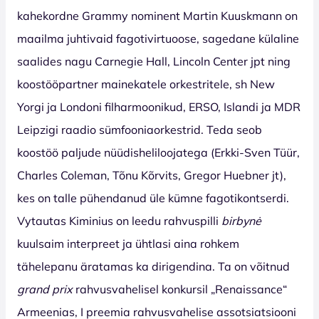
kahekordne Grammy nominent Martin Kuuskmann on
maailma juhtivaid fagotivirtuoose, sagedane külaline
saalides nagu Carnegie Hall, Lincoln Center jpt ning
koostööpartner mainekatele orkestritele, sh New
Yorgi ja Londoni filharmoonikud, ERSO, Islandi ja MDR
Leipzigi raadio sümfooniaorkestrid. Teda seob
koostöö paljude nüüdisheliloojatega (Erkki-Sven Tüür,
Charles Coleman, Tõnu Kõrvits, Gregor Huebner jt),
kes on talle pühendanud üle kümne fagotikontserdi.
Vytautas Kiminius on leedu rahvuspilli
birbynė
kuulsaim interpreet ja ühtlasi aina rohkem
tähelepanu äratamas ka dirigendina. Ta on võitnud
grand prix
rahvusvahelisel konkursil „Renaissance“
Armeenias, I preemia rahvusvahelise assotsiatsiooni