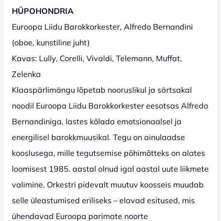
HÜPOHONDRIA
Euroopa Liidu Barokkorkester, Alfredo Bernandini
(oboe, kunstiline juht)
Kavas: Lully, Corelli, Vivaldi, Telemann, Muffat,
Zelenka
Klaaspärlimängu lõpetab nooruslikul ja särtsakal
noodil Euroopa Liidu Barokkorkester eesotsas Alfredo
Bernandiniga, lastes kõlada emotsionaalsel ja
energilisel barokkmuusikal. Tegu on ainulaadse
kooslusega, mille tegutsemise põhimõtteks on alates
loomisest 1985. aastal olnud igal aastal uute liikmete
valimine. Orkestri pidevalt muutuv koosseis muudab
selle üleastumised eriliseks – elavad esitused, mis
ühendavad Euroopa parimate noorte