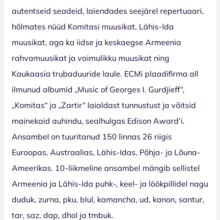
autentseid seadeid, laiendades seejärel repertuaari,
hõlmates nüüd Komitasi muusikat, Lähis-Ida
muusikat, aga ka iidse ja keskaegse Armeenia
rahvamuusikat ja vaimulikku muusikat ning
Kaukaasia trubaduuride laule. ECMi plaadifirma all
ilmunud albumid „Music of Georges I. Gurdjieff“,
„Komitas“ ja „Zartir“ laialdast tunnustust ja võitsid
mainekaid auhindu, sealhulgas Edison Award’i.
Ansambel on tuuritanud 150 linnas 26 riigis
Euroopas, Austraalias, Lähis-Idas, Põhja- ja Lõuna-
Ameerikas. 10-liikmeline ansambel mängib sellistel
Armeenia ja Lähis-Ida puhk-, keel- ja löökpillidel nagu
duduk, zurna, pku, blul, kamancha, ud, kanon, santur,
tar, saz, dap, dhol ja tmbuk.