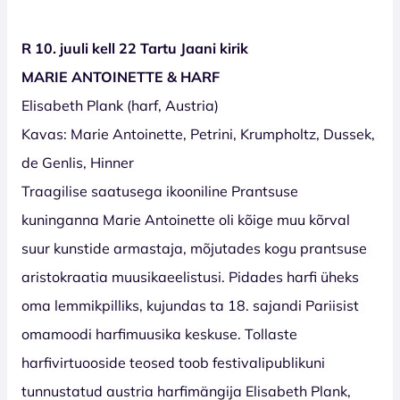
R 10. juuli kell 22 Tartu Jaani kirik
MARIE ANTOINETTE & HARF
Elisabeth Plank (harf, Austria)
Kavas: Marie Antoinette, Petrini, Krumpholtz, Dussek,
de Genlis, Hinner
Traagilise saatusega ikooniline Prantsuse
kuninganna Marie Antoinette oli kõige muu kõrval
suur kunstide armastaja, mõjutades kogu prantsuse
aristokraatia muusikaeelistusi. Pidades harfi üheks
oma lemmikpilliks, kujundas ta 18. sajandi Pariisist
omamoodi harfimuusika keskuse. Tollaste
harfivirtuooside teosed toob festivalipublikuni
tunnustatud austria harfimängija Elisabeth Plank,