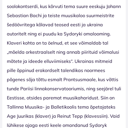
soolokontserdi, kus kõrvuti tema suure eeskuju Johann
Sebastian Bachi ja teiste muusikaloo suurmeistrite
šedöövritega kõlavad teosed eesti ja ukraina
autoritelt ning ei puudu ka Sydoryki omalooming.
Klaveri kohta on ta öelnud, et see võimaldab tal
„mõelda orkestraalselt ning annab piirituid võimalusi
mõtete ja ideede elluviimiseks“. Ukrainas mitmeid
pille õppinud erakordselt talendikas noormees
põgenes sõja tõttu esmalt Prantsusmaale, kus võttis
tunde Pariisi linnakonservatooriumis, ning seejärel tuli
Eestisse, otsides paremat muusikaharidust. Siin on
Tallinna Muusika- ja Balletikoolis tema õpetajateks
Age Juurikas (klaver) ja Reinut Tepp (klavessiin). Vaid
lühikese ajaga eesti keele omandanud Sydoryk