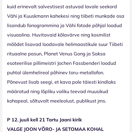
kuid erinevalt salvestisest astuvad lavale seekord
Vähi ja Kuuskmann kahekesi ning tiibeti munkade osa
lisandub fonogrammina ja Vähi fotode põhjal loodud
visuaalina. Huvitavaid kõlavärve ning kosmilist
mõõdet lisavad loodavale helimaastikule suur Tiibeti
rituaalne pasun, Planet Venus Gong ja Saksa
esoteerilise pillimeistri Jochen Fassbenderi loodud
puhtal ülemhelireal põhinev toru-metallofon.
Põnevust lisab seegi, et kava pole täiesti kindlaks
määratud ning lõpliku valiku teevad muusikud
kohapeal, sõltuvalt meeleolust, publikust jms.
P 12. juuli kell 21 Tartu Jaani kirik
VALGE JOON VÕRO- JA SETOMAA KOHAL