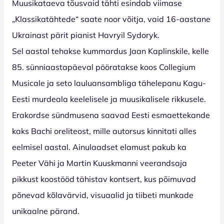
Muusikataeva tõusvaid tähti esindab viimase
„Klassikatähtede“ saate noor võitja, vaid 16-aastane
Ukrainast pärit pianist Havryil Sydoryk.
Sel aastal tehakse kummardus Jaan Kaplinskile, kelle
85. sünniaastapäeval pööratakse koos Collegium
Musicale ja seto lauluansambliga tähelepanu Kagu-
Eesti murdeala keelelisele ja muusikalisele rikkusele.
Erakordse sündmusena saavad Eesti esmaettekande
kaks Bachi oreliteost, mille autorsus kinnitati alles
eelmisel aastal. Ainulaadset elamust pakub ka
Peeter Vähi ja Martin Kuuskmanni veerandsaja
pikkust koostööd tähistav kontsert, kus põimuvad
põnevad kõlavärvid, visuaalid ja tiibeti munkade
unikaalne pärand.