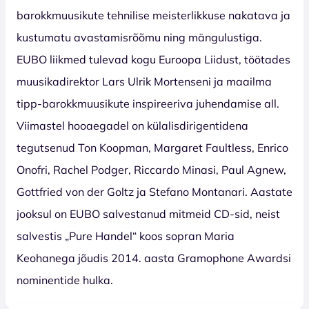
barokkmuusikute tehnilise meisterlikkuse nakatava ja
kustumatu avastamisrõõmu ning mängulustiga.
EUBO liikmed tulevad kogu Euroopa Liidust, töötades
muusikadirektor Lars Ulrik Mortenseni ja maailma
tipp-barokkmuusikute inspireeriva juhendamise all.
Viimastel hooaegadel on külalisdirigentidena
tegutsenud Ton Koopman, Margaret Faultless, Enrico
Onofri, Rachel Podger, Riccardo Minasi, Paul Agnew,
Gottfried von der Goltz ja Stefano Montanari. Aastate
jooksul on EUBO salvestanud mitmeid CD-sid, neist
salvestis „Pure Handel“ koos sopran Maria
Keohanega jõudis 2014. aasta Gramophone Awardsi
nominentide hulka.