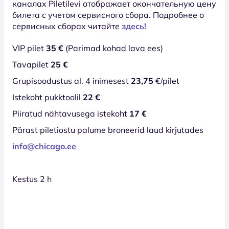
каналах Piletilevi отображает окончательную цену
билета с учетом сервисного сбора. Подробнее о
сервисных сборах читайте
здесь!
VIP pilet
35 €
(Parimad kohad lava ees)
Tavapilet
25 €
Grupisoodustus al. 4 inimesest
23,75
€/pilet
Istekoht pukktoolil
22 €
Piiratud nähtavusega istekoht
17 €
Pärast piletiostu palume broneerid laud kirjutades
info@chicago.ee
Kestus 2 h