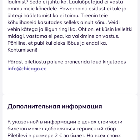
laulmist? Seda ei juhtu ka. Lauluõpetajad ei vasta
ammu meie kõnedele. Powerpointi esitlust ei tule ja
ühtegi hääletamist ka ei toimu. Treenin teie
kõhulihaseid kasutades selleks ainult sõnu. Veidi
vehin kätega ja liigun ringi ka. Oht on, et küsin kelleltki
midagi, vastama ei pea, ka vaikimine on vastus.
Põhiline, et publikul oleks lõbus ja endal ka.
Kohtumiseni!
Pärast piletiostu palune broneerida laud kirjutades
info@chicago.ee
Дополнительная информация
К указанной в информации о ценах стоимости
билетов может добавляться сервисный сбор
Piletilevi в размере 2 € за билет. На всех своих