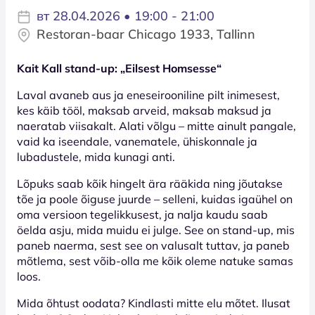
вт 28.04.2026 • 19:00 - 21:00
Restoran-baar Chicago 1933, Tallinn
Kait Kall stand-up: „Eilsest Homsesse“
Laval avaneb aus ja eneseirooniline pilt inimesest,
kes käib tööl, maksab arveid, maksab maksud ja
naeratab viisakalt. Alati võlgu – mitte ainult pangale,
vaid ka iseendale, vanematele, ühiskonnale ja
lubadustele, mida kunagi anti.
Lõpuks saab kõik hingelt ära rääkida ning jõutakse
tõe ja poole õiguse juurde – selleni, kuidas igaühel on
oma versioon tegelikkusest, ja nalja kaudu saab
öelda asju, mida muidu ei julge. See on stand-up, mis
paneb naerma, sest see on valusalt tuttav, ja paneb
mõtlema, sest võib-olla me kõik oleme natuke samas
loos.
Mida õhtust oodata? Kindlasti mitte elu mõtet. Ilusat