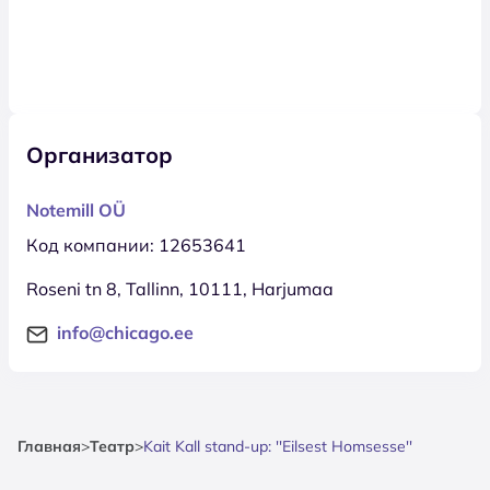
Организатор
Notemill OÜ
Код компании: 12653641
Roseni tn 8, Tallinn, 10111, Harjumaa
info@chicago.ee
Главная
>
Театр
>
Kait Kall stand-up: ''Eilsest Homsesse''