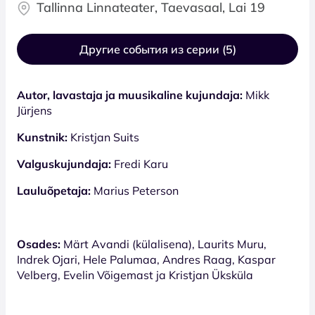
Tallinna Linnateater, Taevasaal, Lai 19
Другие события из серии (5)
Autor, lavastaja ja muusikaline kujundaja:
Mikk
Jürjens
Kunstnik:
Kristjan Suits
Valguskujundaja:
Fredi Karu
Lauluõpetaja:
Marius Peterson
Osades:
Märt Avandi (külalisena), Laurits Muru,
Indrek Ojari, Hele Palumaa, Andres Raag, Kaspar
Velberg, Evelin Võigemast ja Kristjan Üksküla