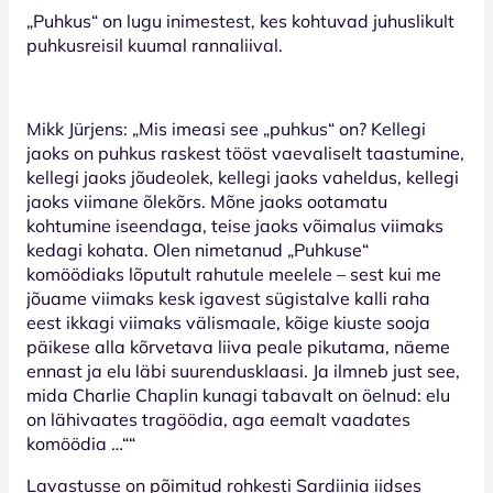
„Puhkus“ on lugu inimestest, kes kohtuvad juhuslikult
puhkusreisil kuumal rannaliival.
Mikk Jürjens: „Mis imeasi see „puhkus“ on? Kellegi
jaoks on puhkus raskest tööst vaevaliselt taastumine,
kellegi jaoks jõudeolek, kellegi jaoks vaheldus, kellegi
jaoks viimane õlekõrs. Mõne jaoks ootamatu
kohtumine iseendaga, teise jaoks võimalus viimaks
kedagi kohata. Olen nimetanud „Puhkuse“
komöödiaks lõputult rahutule meelele – sest kui me
jõuame viimaks kesk igavest sügistalve kalli raha
eest ikkagi viimaks välismaale, kõige kiuste sooja
päikese alla kõrvetava liiva peale pikutama, näeme
ennast ja elu läbi suurendusklaasi. Ja ilmneb just see,
mida Charlie Chaplin kunagi tabavalt on öelnud: elu
on lähivaates tragöödia, aga eemalt vaadates
komöödia …““
Lavastusse on põimitud rohkesti Sardiinia iidses