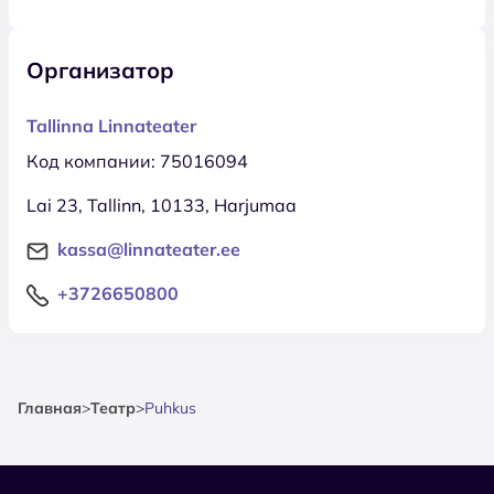
Организатор
Tallinna Linnateater
Код компании: 75016094
Lai 23, Tallinn, 10133, Harjumaa
kassa@linnateater.ee
+3726650800
Главная
>
Театр
>
Puhkus