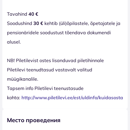
Tavahind
40 €
Soodushind
30 €
kehtib (üli)õpilastele, õpetajatele ja
pensionäridele soodustust tõendava dokumendi
alusel.
NB! Piletilevist ostes lisanduvad piletihinnale
Piletilevi teenudtasud vastavalt valitud
müügikanalile.
Tapsem info Piletilevi teenustasude
kohta:
http://www.piletilevi.ee/est/uldinfo/kuidasosta/t
Место проведения