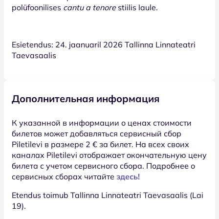
polüfoonilises
cantu a tenore
stiilis laule.
Esietendus: 24. jaanuaril 2026 Tallinna Linnateatri
Taevasaalis
Дополнительная информация
К указанной в информации о ценах стоимости
билетов может добавляться сервисный сбор
Piletilevi в размере 2 € за билет. На всех своих
каналах Piletilevi отображает окончательную цену
билета с учетом сервисного сбора. Подробнее о
сервисных сборах читайте
здесь!
Etendus toimub Tallinna Linnateatri Taevasaalis (Lai
19).