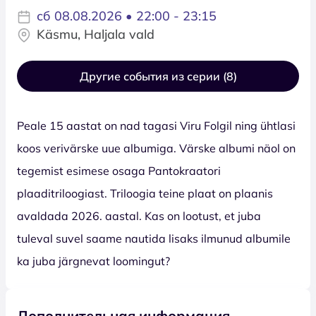
сб 08.08.2026 • 22:00 - 23:15
Käsmu, Haljala vald
Другие события из серии (8)
Peale 15 aastat on nad tagasi Viru Folgil ning ühtlasi
koos verivärske uue albumiga. Värske albumi näol on
tegemist esimese osaga Pantokraatori
plaaditriloogiast. Triloogia teine plaat on plaanis
avaldada 2026. aastal. Kas on lootust, et juba
tuleval suvel saame nautida lisaks ilmunud albumile
ka juba järgnevat loomingut?
Дополнительная информация