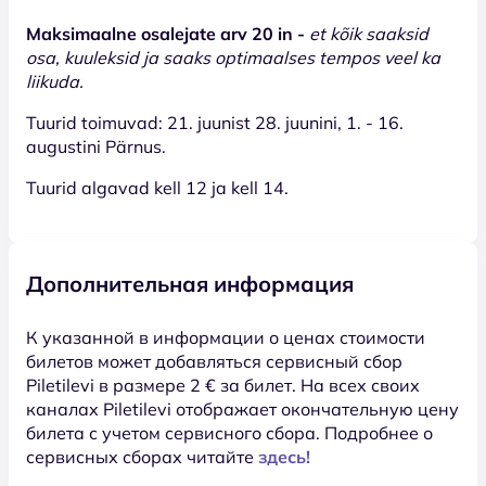
Maksimaalne osalejate arv 20 in -
et kõik saaksid
osa, kuuleksid ja saaks optimaalses tempos veel ka
liikuda.
Tuurid toimuvad: 21. juunist 28. juunini, 1. - 16.
augustini Pärnus.
Tuurid algavad kell 12 ja kell 14.
Дополнительная информация
К указанной в информации о ценах стоимости
билетов может добавляться сервисный сбор
Piletilevi в размере 2 € за билет. На всех своих
каналах Piletilevi отображает окончательную цену
билета с учетом сервисного сбора. Подробнее о
сервисных сборах читайте
здесь!