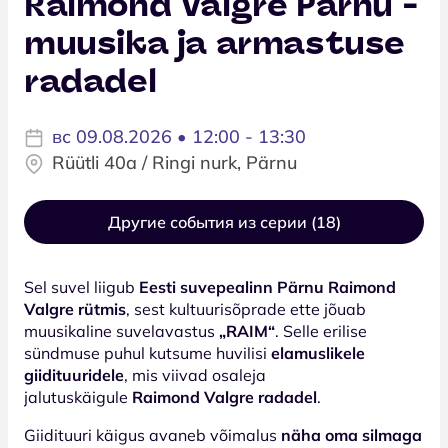
Raimond Valgre Pärnu -
muusika ja armastuse
radadel
вс 09.08.2026 • 12:00 - 13:30
Rüütli 40a / Ringi nurk, Pärnu
Другие события из серии (18)
Sel suvel liigub
Eesti suvepealinn Pärnu Raimond
Valgre rütmis
, sest kultuurisõprade ette jõuab
muusikaline suvelavastus
„RAIM“
. Selle erilise
sündmuse puhul kutsume huvilisi
elamuslikele
giidituuridele
, mis viivad osaleja
jalutuskäigule
Raimond Valgre radadel
.
Giidituuri käigus avaneb võimalus
näha oma silmaga