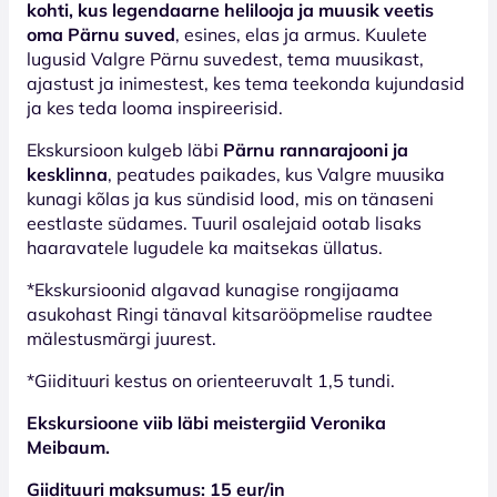
kohti, kus legendaarne helilooja ja muusik veetis
oma Pärnu suved
, esines, elas ja armus. Kuulete
lugusid Valgre Pärnu suvedest, tema muusikast,
ajastust ja inimestest, kes tema teekonda kujundasid
ja kes teda looma inspireerisid.
Ekskursioon kulgeb läbi
Pärnu rannarajooni ja
kesklinna
, peatudes paikades, kus Valgre muusika
kunagi kõlas ja kus sündisid lood, mis on tänaseni
eestlaste südames. Tuuril osalejaid ootab lisaks
haaravatele lugudele ka maitsekas üllatus.
*Ekskursioonid algavad kunagise rongijaama
asukohast Ringi tänaval kitsarööpmelise raudtee
mälestusmärgi juurest.
*Giidituuri kestus on orienteeruvalt 1,5 tundi.
Ekskursioone viib läbi meistergiid Veronika
Meibaum.
Giidituuri maksumus: 15 eur/in