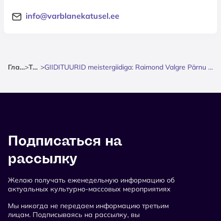
info@varblanekatusel.ee
Главная
>
Театр
>
GIIDITUURID meistergiidiga: Raimond Valgre Pärnu - muusika ja armastuse radadel
Подписаться на
рассылку
Желаю получать еженедельную информацию об
актуальных культурно-массовых мероприятиях
Мы никогда не передаем информацию третьим
лицам. Подписываясь на рассылку, вы