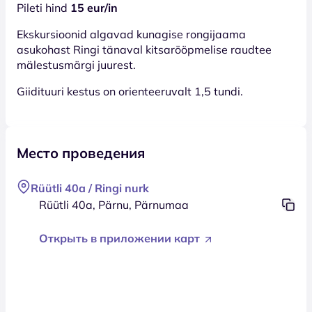
Pileti hind
15 eur/in
Ekskursioonid algavad kunagise rongijaama
asukohast Ringi tänaval kitsarööpmelise raudtee
mälestusmärgi juurest.
Giidituuri kestus on orienteeruvalt 1,5 tundi.
Место проведения
Rüütli 40a / Ringi nurk
Rüütli 40a, Pärnu, Pärnumaa
Открыть в приложении карт