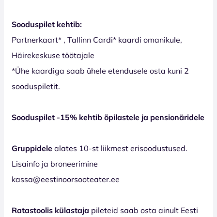
Sooduspilet kehtib:
Partnerkaart* , Tallinn Cardi* kaardi omanikule,
Häirekeskuse töötajale
*Ühe kaardiga saab ühele etendusele osta kuni 2
sooduspiletit.
Sooduspilet -15% kehtib õpilastele ja pensionäridele
Gruppidele
alates 10-st liikmest erisoodustused.
Lisainfo ja broneerimine
kassa@eestinoorsooteater.ee
Ratastoolis külastaja
pileteid saab osta ainult Eesti