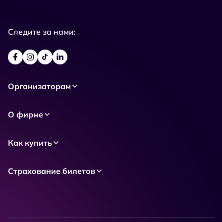
Следите за нами:
Организаторам
О фирме
Как купить
Страхование билетов