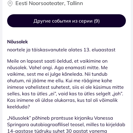
Eesti Noorsooteater, Tallinn
Другие события из серии (9)
Nõusolek
noortele ja täiskasvanutele alates 13. eluaastast
Meile on lapsest saati öeldud, et vaikimine on
nõusolek. Vahel ongi. Aga enamasti mitte. Me
vaikime, sest me ei julge kõneleda. Nii tundub
ohutum, nii jääme me ellu. Kui me räägime kahe
inimese vahelistest suhetest, siis ei ole küsimus mitte
selles, kas ta ütles „ei”, vaid kas ta ütles selgelt „jah”.
Kas inimene oli üldse olukorras, kus tal oli võimalik
keelduda?
„Nõusolek” põhineb prantsuse kirjaniku Vanessa
Springora autobiograafilisel teosel, milles ta kirjeldab
14-aastase tüdruku suhet 30 aastat vanema