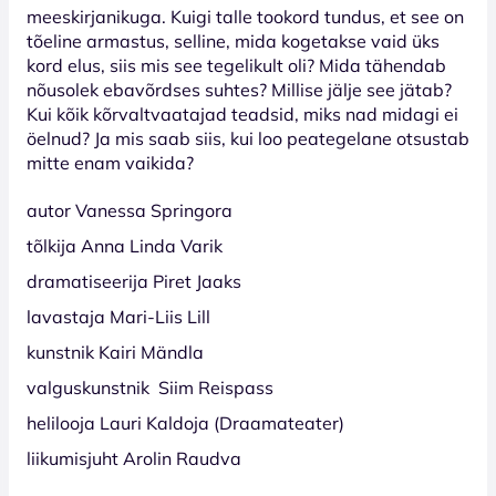
meeskirjanikuga. Kuigi talle tookord tundus, et see on
tõeline armastus, selline, mida kogetakse vaid üks
kord elus, siis mis see tegelikult oli? Mida tähendab
nõusolek ebavõrdses suhtes? Millise jälje see jätab?
Kui kõik kõrvaltvaatajad teadsid, miks nad midagi ei
öelnud? Ja mis saab siis, kui loo peategelane otsustab
mitte enam vaikida?
autor Vanessa Springora
tõlkija Anna Linda Varik
dramatiseerija Piret Jaaks
lavastaja Mari-Liis Lill
kunstnik Kairi Mändla
valguskunstnik Siim Reispass
helilooja Lauri Kaldoja (Draamateater)
liikumisjuht
Arolin Raudva