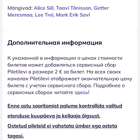
Mängivad:
Alice Siil
,
Taavi Tõnisson
,
Getter
Meresmaa
,
Lee Trei
,
Mark Erik Savi
Дополнительная информация
К указанной в информации о ценах стоимости
билетов может добавляться сервисный сбор
Piletilevi в размере 2 € за билет. На всех своих
каналах Piletilevi отображает окончательную цену
билета с учетом сервисного сбора. Подробнее о
сервисных сборах читайте
здесь!
Enne ostu sooritamist palume kontrollida valitud
etenduse kuupäeva ja kellaaja õigsust.
Ostetud pileteid ei vahetata ümber ega osteta
tagasi.