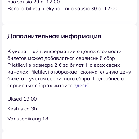
nuo sausio 29 d. 12:00
Bendra bilietų prekyba - nuo sausio 30 d. 12:00
Дополнительная информация
К указанной в информации о ценах стоимости
билетов может добавляться сервисный сбор
Piletilevi в размере 2 € за билет. На всех своих
каналах Piletilevi отображает окончательную цену
билета с учетом сервисного сбора. Подробнее о
сервисных сборах читайте
здесь!
Uksed 19:00
Kestus ca 3h
Vanusepiirang 18+