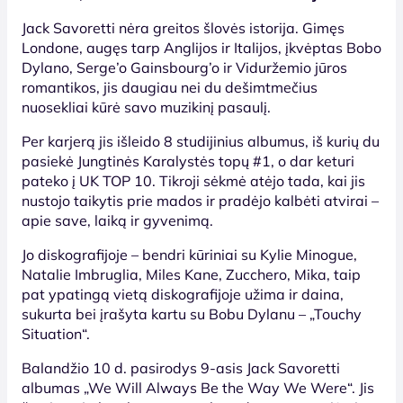
Jack Savoretti nėra greitos šlovės istorija. Gimęs
Londone, augęs tarp Anglijos ir Italijos, įkvėptas Bobo
Dylano, Serge’o Gainsbourg’o ir Viduržemio jūros
romantikos, jis daugiau nei du dešimtmečius
nuosekliai kūrė savo muzikinį pasaulį.
Per karjerą jis išleido 8 studijinius albumus, iš kurių du
pasiekė Jungtinės Karalystės topų #1, o dar keturi
pateko į UK TOP 10. Tikroji sėkmė atėjo tada, kai jis
nustojo taikytis prie mados ir pradėjo kalbėti atvirai –
apie save, laiką ir gyvenimą.
Jo diskografijoje – bendri kūriniai su Kylie Minogue,
Natalie Imbruglia, Miles Kane, Zucchero, Mika, taip
pat ypatingą vietą diskografijoje užima ir daina,
sukurta bei įrašyta kartu su Bobu Dylanu – „Touchy
Situation“.
Balandžio 10 d. pasirodys 9-asis Jack Savoretti
albumas „We Will Always Be the Way We Were“. Jis