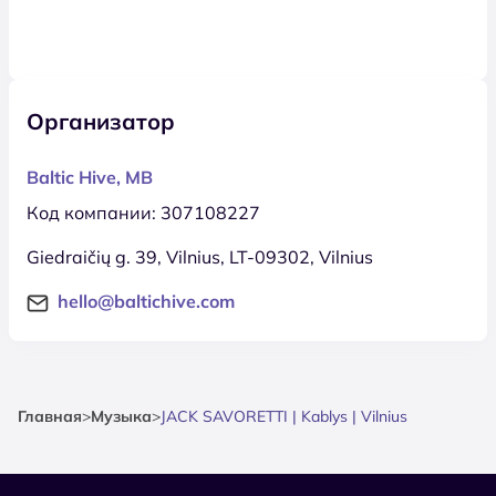
Организатор
Baltic Hive, MB
Код компании: 307108227
Giedraičių g. 39, Vilnius, LT-09302, Vilnius
hello@baltichive.com
Главная
>
Музыка
>
JACK SAVORETTI | Kablys | Vilnius