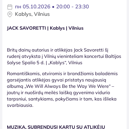
пн 05.10.2026 • 20:00 - 23:30
Kablys, Vilnius
JACK SAVORETTI | Kablys | Vilnius
Britų dainų autorius ir atlikėjas Jack Savoretti šį
rudenį atvyksta į Vilnių vieninteliam koncertui Baltijos
šalyse Spalio 5 d. | „Kablys“, Vilnius
Romantiškomis, atviromis ir brandžiomis baladėmis
garsėjantis atlikėjas gyvai pristatys naujausią
albumą „We Will Always Be the Way We Were“ –
jautrų ir nuoširdų meilės laišką gyvenimo vidurio
tarpsniui, santykiams, pokyčiams ir tam, kas išlieka
svarbiausia.
MUZIKA, SUBRENDUSI KARTU SU ATLIKĖJU