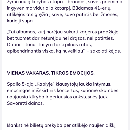
žymi naują kūrybos etapą – brandos, savęs priėmimo
ir gyvenimo vidurio laikotarpį. Būdamas 41-erių,
atlikėjas atsigręžia į save, savo patirtis bei žmones,
kurie jį supa.
„Tai albumas, kurį norėjau sukurti karjeros pradžioje,
bet tuomet dar neturėjau nei drąsos, nei patirties.
Dabar – turiu. Tai yra tarsi pilnas ratas,
apibendrinantis viską, ką nuveikiau“, – sako atlikėjas.
VIENAS VAKARAS. TIKROS EMOCIJOS.
Spalio 5-ąją „Kablyje“ klausytojų laukia intymus,
emocingas ir išskirtinis koncertas, kuriame skambės
naujausia kūryba ir geriausios ankstesnės Jack
Savoretti dainos.
Išankstinė bilietų prekyba per atlikėjo naujienlaiškį