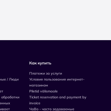
Как купить
Платежи за услуги
ные / Люди
Условия пользования интернет-
магазином
ет
Piletid välismaale
 обработки
Ticket reservation and payment by
анных
invoice
живает
ЧаВо - часто задаваемые