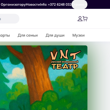
Организатору
Новости
Info: +372 6248 032
Страна
карты
Для семьи
Для души
Музеи