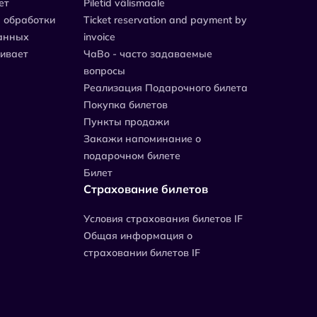
ет
Piletid välismaale
 обработки
Ticket reservation and payment by
анных
invoice
живает
ЧаВо - часто задаваемые
вопросы
Реализация Подарочного билета
Покупка билетов
Пункты продажи
Закажи напоминание о
подарочном билете
Билет
Страхование билетов
Уcловия страхования билетов IF
Общая информация о
страховании билетов IF