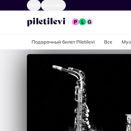
RU
Контакт
Подарочный билет Piletilevi
Все
Муз