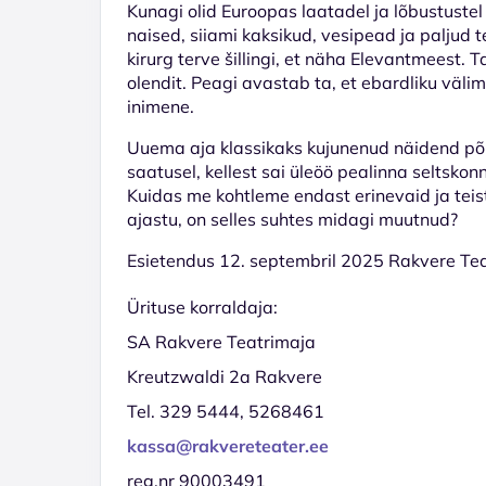
Kunagi olid Euroopas laatadel ja lõbustuste
naised, siiami kaksikud, vesipead ja paljud
kirurg terve šillingi, et näha Elevantmeest
olendit. Peagi avastab ta, et ebardliku välim
inimene.
Uuema aja klassikaks kujunenud näidend põhi
saatusel, kellest sai üleöö pealinna seltsko
Kuidas me kohtleme endast erinevaid ja teis
ajastu, on selles suhtes midagi muutnud?
Esietendus 12. septembril 2025 Rakvere Tea
Ürituse korraldaja:
SA Rakvere Teatrimaja
Kreutzwaldi 2a Rakvere
Tel. 329 5444, 5268461
kassa@rakvereteater.ee
reg.nr 90003491