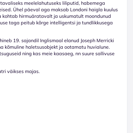
l tavaliseks meelelahutuseks liliputid, habemega
 teised. Ühel päeval aga maksab Londoni haigla kuulus
. Ta kohtab hirmuäratavalt ja uskumatult moondunud
use taga peitub kõrge intelligentsi ja tundlikkusega
neb 19. sajandil Inglismaal elanud Joseph Merricki
nna kõmuline haletsusobjekt ja ootamatu huvialune.
tsuguseid ning kas meie kaasaeg, nn suure sallivuse
tri väikses majas.