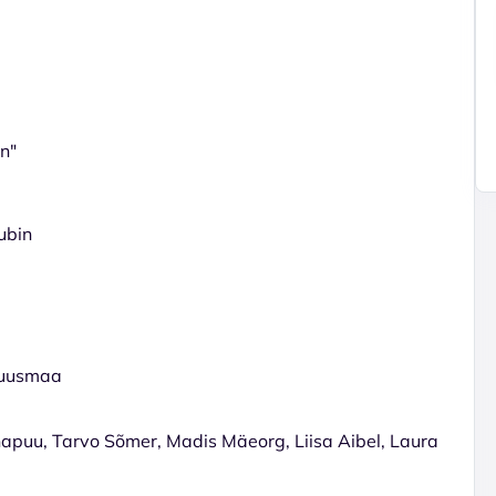
n"
ubin
 Ruusmaa
apuu, Tarvo Sõmer, Madis Mäeorg, Liisa Aibel, Laura