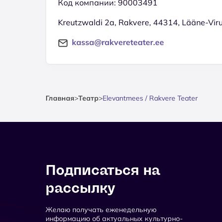
Код компании: 90003491
Kreutzwaldi 2a, Rakvere, 44314, Lääne-Vi
kassa@rakvereteater.ee
Главная
>
Театр
>
Elevantmees / Rakvere Teater
Подписаться на
рассылку
Желаю получать еженедельную
информацию об актуальных культурно-