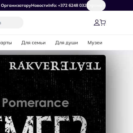
Организатору
Новости
Info: +372 6248 032
Страна
карты
Для семьи
Для души
Музеи