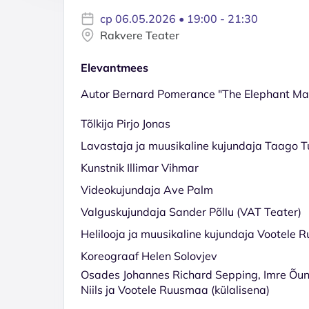
ср 06.05.2026 • 19:00 - 21:30
Rakvere Teater
Elevantmees
Autor Bernard Pomerance "The Elephant Ma
Tõlkija Pirjo Jonas
Lavastaja ja muusikaline kujundaja Taago T
Kunstnik Illimar Vihmar
Videokujundaja Ave Palm
Valguskujundaja Sander Põllu (VAT Teater)
Helilooja ja muusikaline kujundaja Vootele
Koreograaf Helen Solovjev
Osades Johannes Richard Sepping, Imre Õun
Niils ja Vootele Ruusmaa (külalisena)