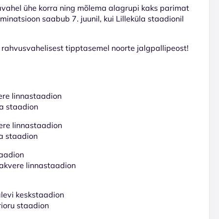
avahel ühe korra ning mõlema alagrupi kaks parimat
minatsioon saabub 7. juunil, kui Lilleküla staadionil
 rahvusvahelisest tipptasemel noorte jalgpallipeost!
ere linnastaadion
la staadion
ere linnastaadion
la staadion
taadion
Rakvere linnastaadion
alevi keskstaadion
rioru staadion