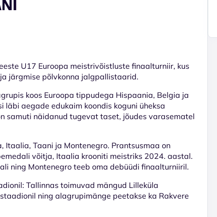
NI
eeste U17 Euroopa meistrivõistluste finaalturniir, kus
ja järgmise põlvkonna jalgpallistaarid.
grupis koos Euroopa tippudega Hispaania, Belgia ja
i läbi aegade edukaim koondis koguni üheksa
a on samuti näidanud tugevat taset, jõudes varasematel
 Itaalia, Taani ja Montenegro. Prantsusmaa on
edali võitja, Itaalia krooniti meistriks 2024. aastal.
ali ning Montenegro teeb oma debüüdi finaalturniiril.
aadionil: Tallinnas toimuvad mängud Lilleküla
eskstaadionil ning alagrupimänge peetakse ka Rakvere