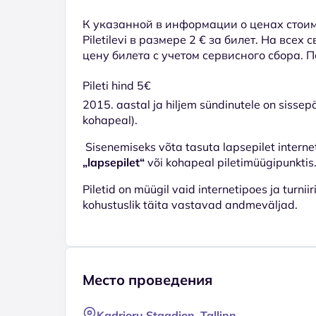
К указанной в информации о ценах стоим
Piletilevi в размере 2 € за билет. На всех
цену билета с учетом сервисного сбора. 
Pileti hind 5€
2015. aastal ja hiljem sündinutele on sisse
kohapeal).
Sisenemiseks võta tasuta lapsepilet interne
„lapsepilet“
või kohapeal piletimüügipunktis.
Piletid on müügil vaid internetipoes ja turnii
kohustuslik täita vastavad andmeväljad.
Место проведения
Kadrioru Staadion, Tallinn