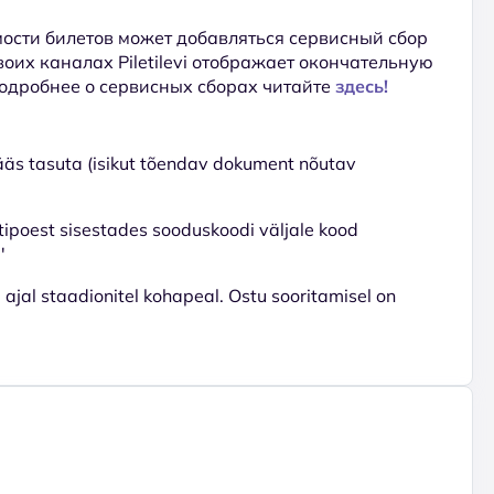
ости билетов может добавляться сервисный сбор
 своих каналах Piletilevi отображает окончательную
Подробнее о сервисных сборах читайте
здесь!
pääs tasuta (isikut tõendav dokument nõutav
tipoest sisestades sooduskoodi väljale kood
'
ri ajal staadionitel kohapeal. Ostu sooritamisel on