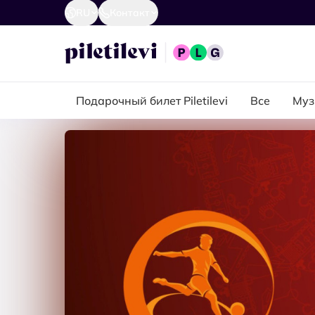
RU
Контакт
Подарочный билет Piletilevi
Все
Муз