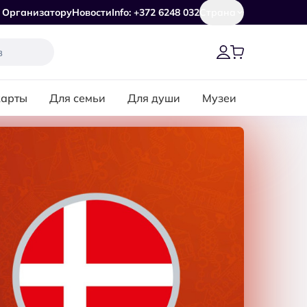
Организатору
Новости
Info: +372 6248 032
Страна
карты
Для семьи
Для души
Музеи