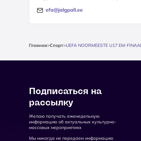
efa@jalgpall.ee
Главная
>
Спорт
>
UEFA NOORMEESTE U17 EM-FINAAL
Подписаться на
рассылку
Желаю получать еженедельную
информацию об актуальных культурно-
массовых мероприятиях
Мы никогда не передаем информацию