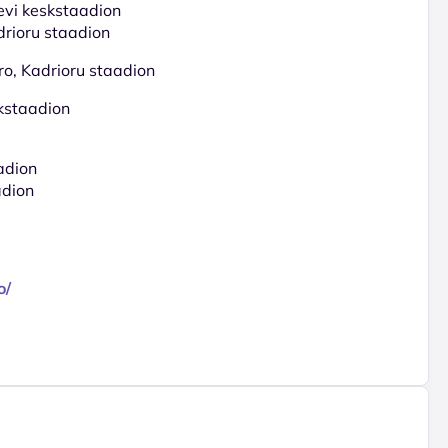
levi keskstaadion
drioru staadion
ro, Kadrioru staadion
skstaadion
aadion
adion
o/