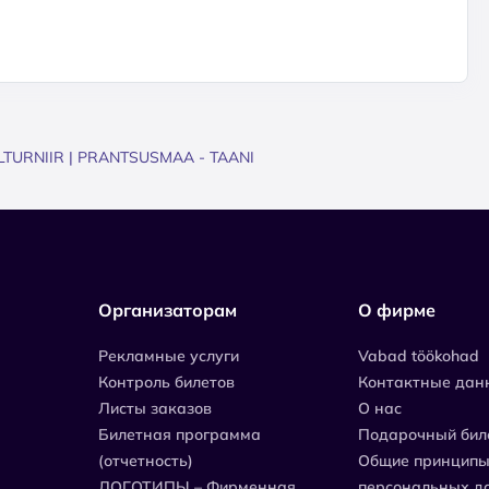
TURNIIR | PRANTSUSMAA - TAANI
Организаторам
О фирме
Рекламные услуги
Vabad töökohad
Контроль билетов
Контактные дан
Листы заказов
О нас
Билетная программа
Подарочный бил
(отчетность)
Общие принципы
ЛОГОТИПЫ – Фирменная
персональных д