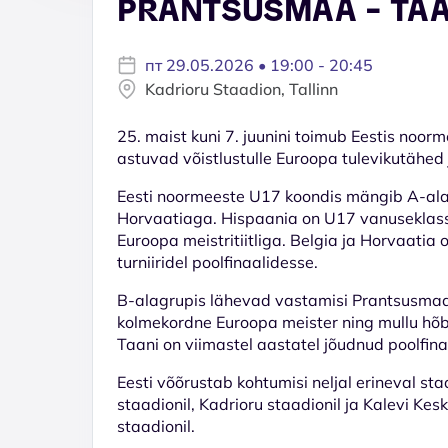
PRANTSUSMAA - TAA
пт 29.05.2026 • 19:00 - 20:45
Kadrioru Staadion, Tallinn
25. maist kuni 7. juunini toimub Eestis noorm
astuvad võistlustulle Euroopa tulevikutähed 
Eesti noormeeste U17 koondis mängib A-ala
Horvaatiaga. Hispaania on U17 vanuseklass
Euroopa meistritiitliga. Belgia ja Horvaati
turniiridel poolfinaalidesse.
B-alagrupis lähevad vastamisi Prantsusmaa,
kolmekordne Euroopa meister ning mullu hõbem
Taani on viimastel aastatel jõudnud poolfina
Eesti võõrustab kohtumisi neljal erineval st
staadionil, Kadrioru staadionil ja Kalevi K
staadionil.