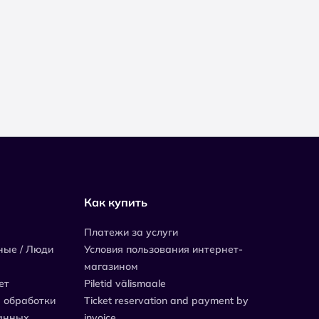
Как купить
Платежи за услуги
ные / Люди
Условия пользования интернет-
магазином
ет
Piletid välismaale
 обработки
Ticket reservation and payment by
анных
invoice