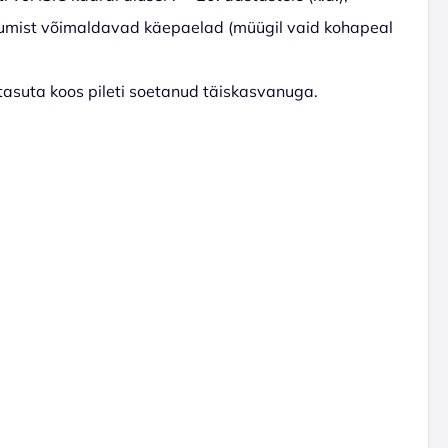
liikumist võimaldavad käepaelad (müügil vaid kohapeal
s tasuta koos pileti soetanud täiskasvanuga.