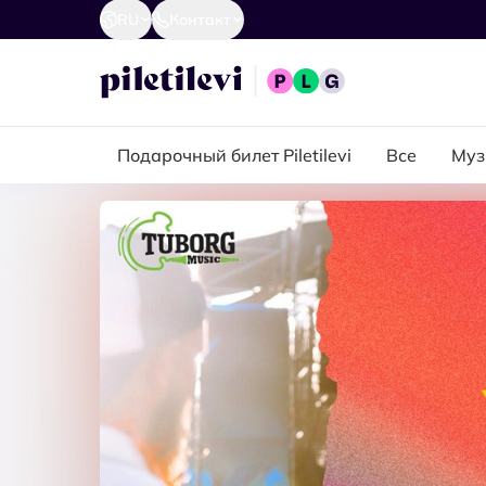
RU
Контакт
Подарочный билет Piletilevi
Все
Муз