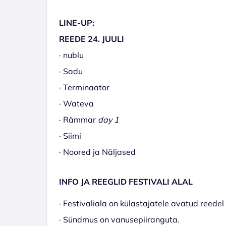
LINE-UP:
REEDE 24. JUULI
· nublu
· Sadu
· Terminaator
· Wateva
· Rämmar
day 1
· Siimi
· Noored ja Näljased
INFO JA REEGLID FESTIVALI ALAL
· Festivaliala on külastajatele avatud reedel
· Sündmus on vanusepiiranguta.