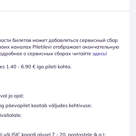
ости билетов может добавляться сервисный сбор
 своих каналах Piletilevi отображает окончательную
Подробнее о сервисных сборах читайте
здесь!
s 1.40 - 6.90 € iga pileti kohta.
val ja ajal;
ing päevapilet kaotab väljudes kehtivuse;
valialale;
 või ISIC kaardi alusel 7 - 20. aastastele (k.a.);