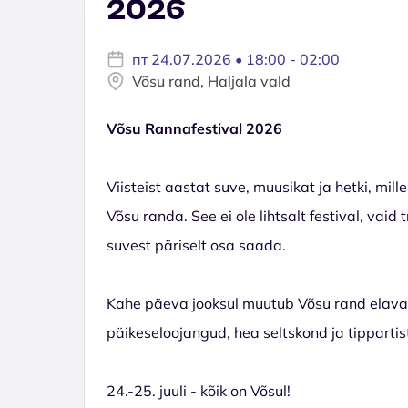
2026
пт 24.07.2026 • 18:00 - 02:00
Võsu rand, Haljala vald
Võsu Rannafestival 2026
Viisteist aastat suve, muusikat ja hetki, mil
Võsu randa. See ei ole lihtsalt festival, vai
suvest päriselt osa saada.
Kahe päeva jooksul muutub Võsu rand elavaks
päikeseloojangud, hea seltskond ja tippartis
24.-25. juuli - kõik on Võsul!