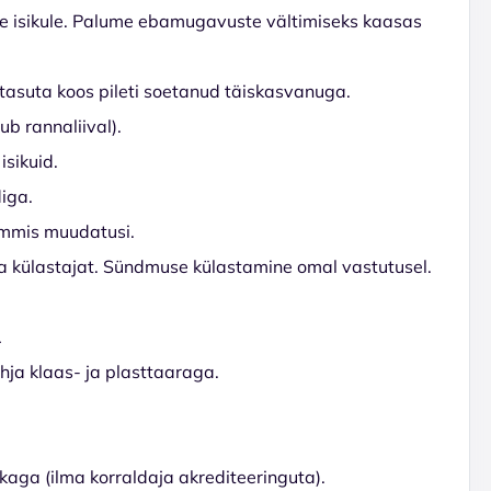
ele isikule. Palume ebamugavuste vältimiseks kaasas
s tasuta koos pileti soetanud täiskasvanuga.
ub rannaliival).
isikuid.
iga.
ammis muudatusi.
 külastajat. Sündmuse külastamine omal vastutusel.
A
ühja klaas- ja plasttaaraga.
ikaga (ilma korraldaja akrediteeringuta).