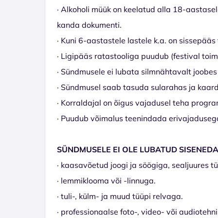
· Alkoholi müük on keelatud alla 18-aastas
kanda dokumenti.
· Kuni 6-aastastele lastele k.a. on sissepää
· Ligipääs ratastooliga puudub (festival toim
· Sündmusele ei lubata silmnähtavalt joobes 
· Sündmusel saab tasuda sularahas ja kaard
· Korraldajal on õigus vajadusel teha progr
· Puudub võimalus teenindada erivajadusega
SÜNDMUSELE EI OLE LUBATUD SISENED
· kaasavõetud joogi ja söögiga, sealjuures t
· lemmiklooma või -linnuga.
· tuli-, külm- ja muud tüüpi relvaga.
· professionaalse foto-, video- või audiotehn