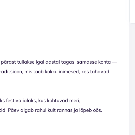
le pärast tullakse igal aastal tagasi samasse kohta —
d traditsioon, mis toob kokku inimesed, kes tahavad
 festivalialaks, kus kohtuvad meri,
tid. Päev algab rahulikult rannas ja lõpeb öös.