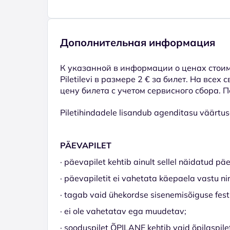
Дополнительная информация
К указанной в информации о ценах стоим
Piletilevi в размере 2 € за билет. На всех
цену билета с учетом сервисного сбора. 
Piletihindadele lisandub agenditasu väärtuse
PÄEVAPILET
· päevapilet kehtib ainult sellel näidatud päe
· päevapiletit ei vahetata käepaela vastu n
· tagab vaid ühekordse sisenemisõiguse festi
· ei ole vahetatav ega muudetav;
· sooduspilet ÕPILANE kehtib vaid õpilaspileti