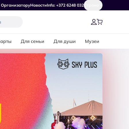
Организатору
Новости
Info: +372 6248 032
Страна
карты
Для семьи
Для души
Музеи