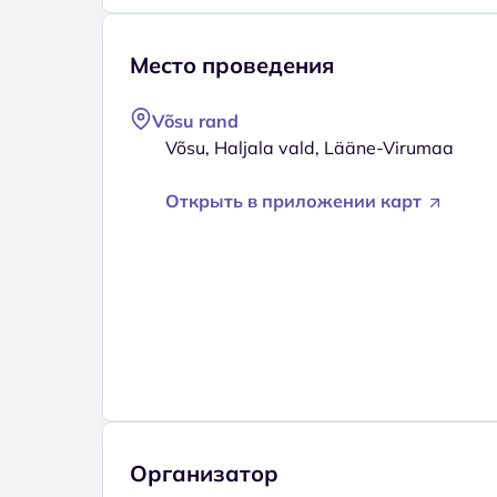
Место проведения
Võsu rand
Võsu, Haljala vald, Lääne-Virumaa
Открыть в приложении карт
Организатор