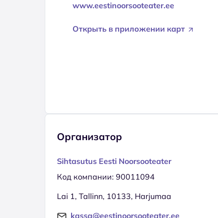
www.eestinoorsooteater.ee
Открыть в приложении карт
Организатор
Sihtasutus Eesti Noorsooteater
Код компании: 90011094
Lai 1, Tallinn, 10133, Harjumaa
kassa@eestinoorsooteater.ee