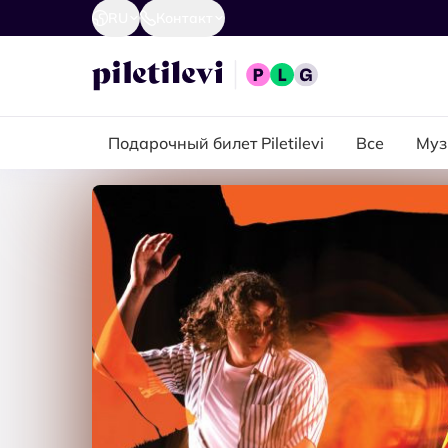
RU
Контакт
Подарочный билет Piletilevi
Все
Муз