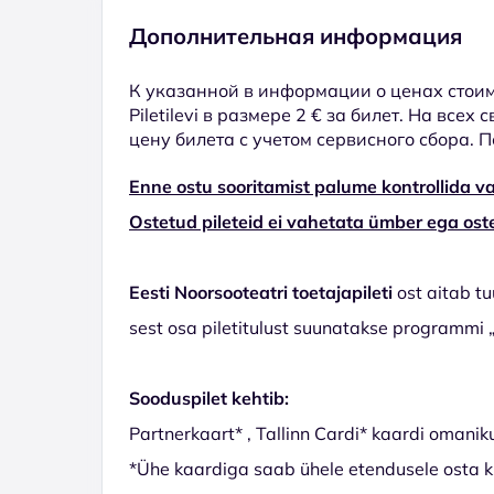
Дополнительная информация
К указанной в информации о ценах стоим
Piletilevi в размере 2 € за билет. На всех
цену билета с учетом сервисного сбора. 
Enne ostu sooritamist palume kontrollida va
Ostetud pileteid ei vahetata ümber ega oste
Eesti Noorsooteatri toetajapileti
ost aitab tu
sest osa piletitulust suunatakse programmi „
Sooduspilet kehtib:
Partnerkaart* , Tallinn Cardi* kaardi omanik
*Ühe kaardiga saab ühele etendusele osta ku