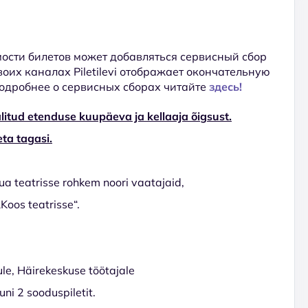
ости билетов может добавляться сервисный сбор
 своих каналах Piletilevi отображает окончательную
Подробнее о сервисных сборах читайте
здесь!
litud etenduse kuupäeva ja kellaaja õigsust.
ta tagasi.
ua teatrisse rohkem noori vaatajaid,
Koos teatrisse“.
ule, Häirekeskuse töötajale
ni 2 sooduspiletit.