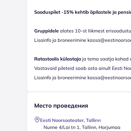
Sooduspilet -15% kehtib õpilastele ja pensi
Gruppidele
alates 10-st liikmest erisoodust
Lisainfo ja broneerimine kassa@eestinoorso
Ratastoolis külastaja
ja tema saatja kohad 
Vastavaid pileteid saab osta ainult Eesti No
Lisainfo ja broneerimine kassa@eestinoorso
Место проведения
Eesti Noorsooteater, Tallinn
Nunne 4/Lai tn 1, Tallinn, Harjumaa