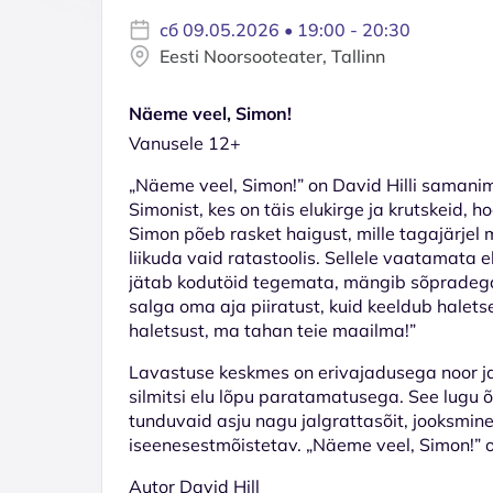
сб 09.05.2026 • 19:00 - 20:30
Eesti Noorsooteater, Tallinn
Näeme veel, Simon!
Vanusele 12+
„Näeme veel, Simon!” on David Hilli samanime
Simonist, kes on täis elukirge ja krutskeid, h
Simon põeb rasket haigust, mille tagajärjel
liikuda vaid ratastoolis. Sellele vaatamata e
jätab kodutöid tegemata, mängib sõpradega,
salga oma aja piiratust, kuid keeldub halets
haletsust, ma tahan teie maailma!”
Lavastuse keskmes on erivajadusega noor ja
silmitsi elu lõpu paratamatusega. See lugu
tunduvaid asju nagu jalgrattasõit, jooksmin
iseenesestmõistetav. „Näeme veel, Simon!” on
Autor David Hill