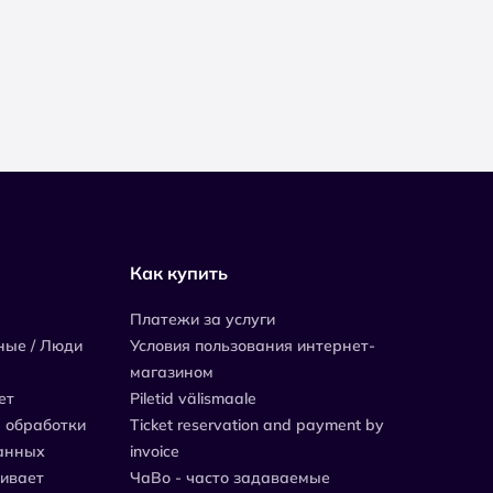
Как купить
Платежи за услуги
ные / Люди
Условия пользования интернет-
магазином
ет
Piletid välismaale
 обработки
Ticket reservation and payment by
анных
invoice
живает
ЧаВо - часто задаваемые