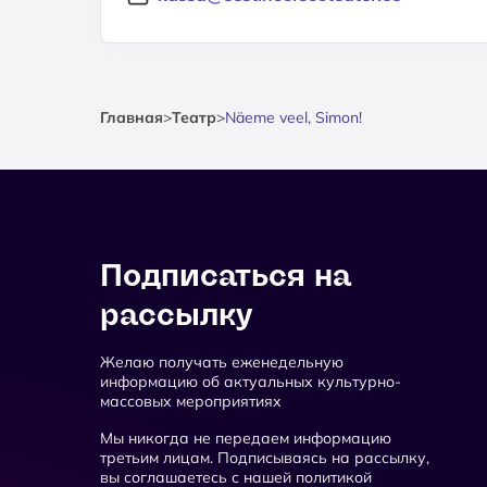
Главная
>
Театр
>
Näeme veel, Simon!
Подписаться на
рассылку
Желаю получать еженедельную
информацию об актуальных культурно-
массовых мероприятиях
Мы никогда не передаем информацию
третьим лицам. Подписываясь на рассылку,
вы соглашаетесь с нашей политикой