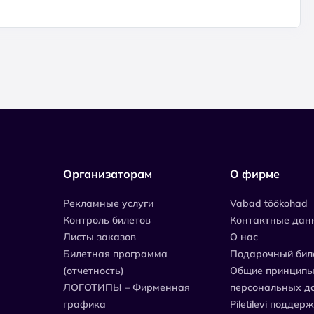
Организаторам
О фирме
Рекламные услуги
Vabad töökohad
Контроль билетов
Контактные дан
Листы заказов
О нас
Билетная программа
Подарочный бил
(отчетность)
Общие принципы
ЛОГОТИПЫ – Фирменная
персональных д
графика
Piletilevi поддер