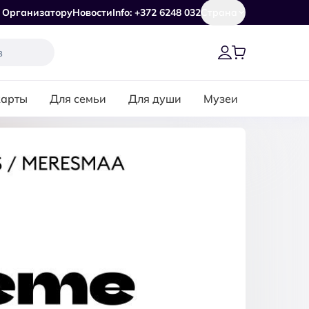
Организатору
Новости
Info: +372 6248 032
Страна
карты
Для семьи
Для души
Музеи