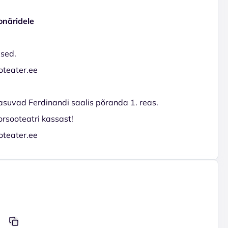
onäridele
used.
oteater.ee
asuvad Ferdinandi saalis põranda 1. reas.
orsooteatri kassast!
oteater.ee