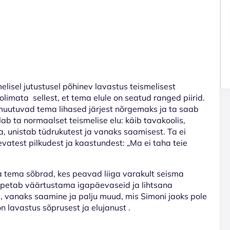
lisel jutustusel põhinev lavastus teismelisest
oolimata sellest, et tema elule on seatud ranged piirid.
 muutuvad tema lihased järjest nõrgemaks ja ta saab
lab ta normaalset teismelise elu: käib tavakoolis,
 unistab tüdrukutest ja vanaks saamisest. Ta ei
evatest pilkudest ja kaastundest: „Ma ei taha teie
 tema sõbrad, kes peavad liiga varakult seisma
 õpetab väärtustama igapäevaseid ja lihtsana
e, vanaks saamine ja palju muud, mis Simoni jaoks pole
 lavastus sõprusest ja elujanust .