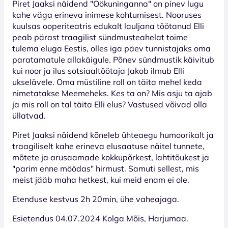
Piret Jaaksi näidend "Öökuninganna" on pinev lugu
kahe väga erineva inimese kohtumisest. Nooruses
kuulsas ooperiteatris edukalt lauljana töötanud Elli
peab pärast traagilist sündmusteahelat toime
tulema eluga Eestis, olles iga päev tunnistajaks oma
paratamatule allakäigule. Põnev sündmustik käivitub
kui noor ja ilus sotsiaaltöötaja Jakob ilmub Elli
ukselävele. Oma müstiline roll on täita mehel keda
nimetatakse Meemeheks. Kes ta on? Mis asju ta ajab
ja mis roll on tal täita Elli elus? Vastused võivad olla
üllatvad.
Piret Jaaksi näidend kõneleb ühteaegu humoorikalt ja
traagiliselt kahe erineva elusaatuse näitel tunnete,
mõtete ja arusaamade kokkupõrkest, lahtitõukest ja
"parim enne möödas" hirmust. Samuti sellest, mis
meist jääb maha hetkest, kui meid enam ei ole.
Etenduse kestvus 2h 20min, ühe vaheajaga.
Esietendus 04.07.2024 Kolga Mõis, Harjumaa.