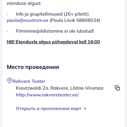
etenduse algust
· Info ja grupitellimused (20+ piletit)
paula@nuutrum.ee
(Paula Liivik 58808034)
· Filmimine/pildistamine ei ole lubatud!
NB! Etenduste algus pühapäeval kell 16:00
Место проведения
Rakvere Teater
Kreutzwaldi 2a, Rakvere, Lääne-Virumaa
http://www.rakvereteater.ee/
Открыть в приложении карт