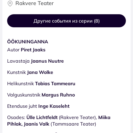
Rakvere Teater
Другие события из серии (8)
ÖÖKUNINGANNA
Autor
Piret Jaaks
Lavastaja
Jaanus Nuutre
Kunstnik
Jana Wolke
Helikunstnik
Tobias Tammearu
Valguskunstnik
Margus Ruhno
Etenduse juht
Inge Kaseleht
Osades:
Ülle Lichtfeldt
(Rakvere Teater),
Miika
Pihlak, Jaanis Valk
(Tammsaare Teater)