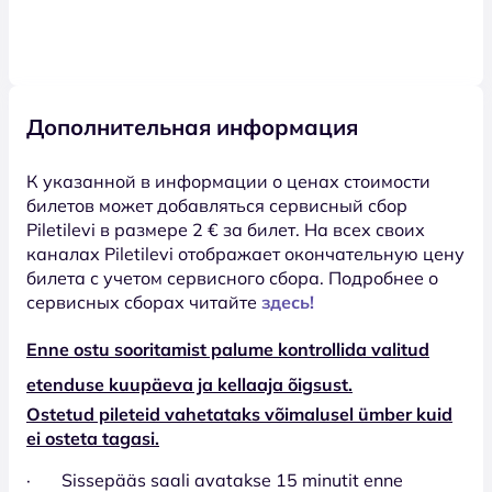
Дополнительная информация
К указанной в информации о ценах стоимости
билетов может добавляться сервисный сбор
Piletilevi в размере 2 € за билет. На всех своих
каналах Piletilevi отображает окончательную цену
билета с учетом сервисного сбора. Подробнее о
сервисных сборах читайте
здесь!
Enne ostu sooritamist palume kontrollida valitud
etenduse kuupäeva ja kellaaja õigsust.
Ostetud pileteid vahetataks võimalusel ümber kuid
ei osteta tagasi.
· Sissepääs saali avatakse 15 minutit enne