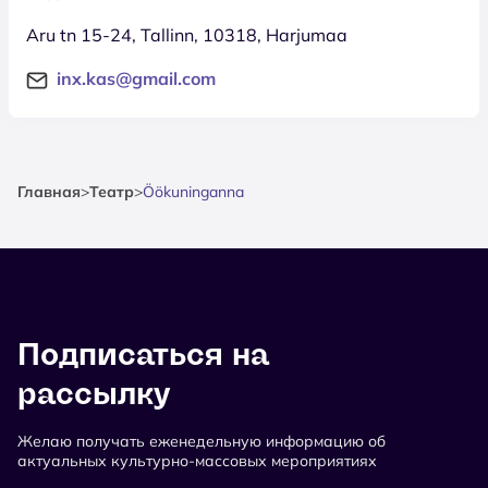
Aru tn 15-24, Tallinn, 10318, Harjumaa
inx.kas@gmail.com
Главная
>
Театр
>
Öökuninganna
Подписаться на
рассылку
Желаю получать еженедельную информацию об
актуальных культурно-массовых мероприятиях