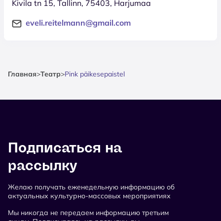
Kivila tn 15, Tallinn, 75403, Harjumaa
eveli.reitelmann@gmail.com
Главная
>
Театр
>
Pink päikesepaistel
Подписаться на
рассылку
Желаю получать еженедельную информацию об
актуальных культурно-массовых мероприятиях
Мы никогда не передаем информацию третьим