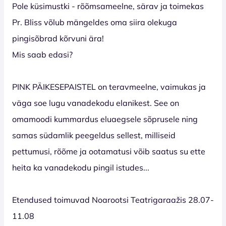
Pole küsimustki - rõõmsameelne, särav ja toimekas
Pr. Bliss võlub mängeldes oma siira olekuga
pingisõbrad kõrvuni ära!
Mis saab edasi?
PINK PÄIKESEPAISTEL on teravmeelne, vaimukas ja
väga soe lugu vanadekodu elanikest. See on
omamoodi kummardus eluaegsele sõprusele ning
samas südamlik peegeldus sellest, milliseid
pettumusi, rõõme ja ootamatusi võib saatus su ette
heita ka vanadekodu pingil istudes...
Etendused toimuvad Noarootsi Teatrigaraažis 28.07-
11.08