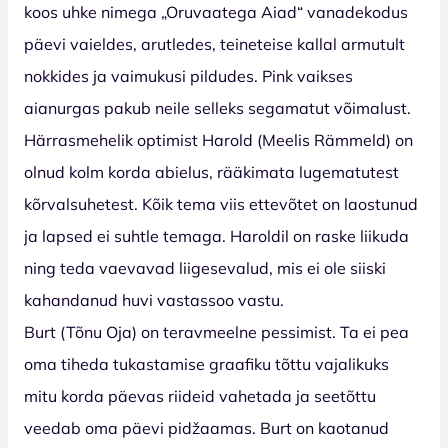
koos uhke nimega „Oruvaatega Aiad“ vanadekodus
päevi vaieldes, arutledes, teineteise kallal armutult
nokkides ja vaimukusi pildudes. Pink vaikses
aianurgas pakub neile selleks segamatut võimalust.
Härrasmehelik optimist Harold (Meelis Rämmeld) on
olnud kolm korda abielus, rääkimata lugematutest
kõrvalsuhetest. Kõik tema viis ettevõtet on laostunud
ja lapsed ei suhtle temaga. Haroldil on raske liikuda
ning teda vaevavad liigesevalud, mis ei ole siiski
kahandanud huvi vastassoo vastu.
Burt (Tõnu Oja) on teravmeelne pessimist. Ta ei pea
oma tiheda tukastamise graafiku tõttu vajalikuks
mitu korda päevas riideid vahetada ja seetõttu
veedab oma päevi pidžaamas. Burt on kaotanud