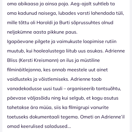
oma abikaasa ja ainsa poja. Aeg-ajalt suhtleb ta
oma kadunud naisega, lubades varsti lahendada tüli,
mille tõttu oli Haroldi ja Burti sõprussuhtes olnud
neljakümne aasta pikkune paus.
Igapäevane pilgete ja vaimukuste loopimise rutiin
muutub, kui hoolealustega liitub uus asukas. Adrienne
Bliss (Kersti Kreismann) on ilus ja müstiline
filminäitlejanna, kes annab meestele uut ainet
vaidlusteks ja võistlemiseks. Adrienne toob
vanadekodusse uusi tuuli – organiseerib tantsuõhtu,
päevase väljasõidu ning kui selgub, et kogu asutus
tahetakse ära müüa, siis ka filmigrupi vanurite
toetuseks dokumentaali tegema. Ometi on Adrienne’il
omad keerulised saladused...