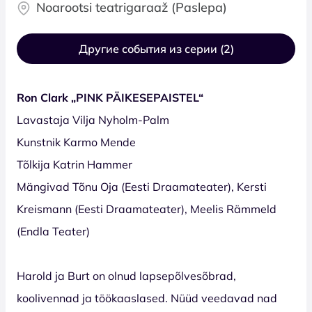
Noarootsi teatrigaraaž (Paslepa)
Другие события из серии (2)
Ron Clark „PINK PÄIKESEPAISTEL“
Lavastaja Vilja Nyholm-Palm
Kunstnik Karmo Mende
Tõlkija Katrin Hammer
Mängivad Tõnu Oja (Eesti Draamateater), Kersti
Kreismann (Eesti Draamateater), Meelis Rämmeld
(Endla Teater)
Harold ja Burt on olnud lapsepõlvesõbrad,
koolivennad ja töökaaslased. Nüüd veedavad nad