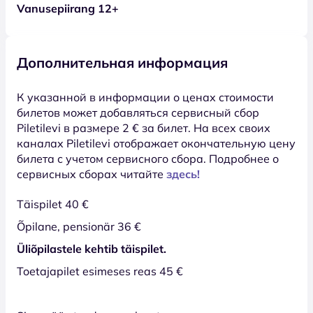
Vanusepiirang 12+
Дополнительная информация
К указанной в информации о ценах стоимости
билетов может добавляться сервисный сбор
Piletilevi в размере 2 € за билет. На всех своих
каналах Piletilevi отображает окончательную цену
билета с учетом сервисного сбора. Подробнее о
сервисных сборах читайте
здесь!
Täispilet 40 €
Õpilane, pensionär 36 €
Üliõpilastele kehtib täispilet.
Toetajapilet esimeses reas 45 €