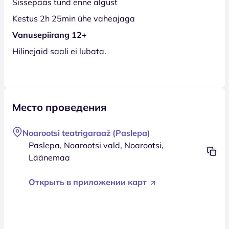
Sissepääs tund enne algust
Kestus 2h 25min ühe vaheajaga
Vanusepiirang 12+
Hilinejaid saali ei lubata.
Место проведения
Noarootsi teatrigaraaž (Paslepa)
Paslepa, Noarootsi vald, Noarootsi,
Läänemaa
Открыть в приложении карт