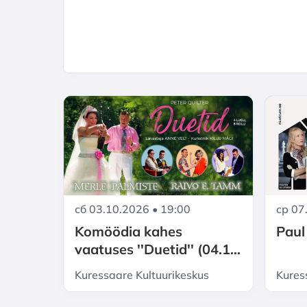
сб 03.10.2026 • 19:00
ср 07
Komöödia kahes
Paul
vaatuses ''Duetid'' (04.10
kell 16 asendus)
Kuressaare Kultuurikeskus
Kures