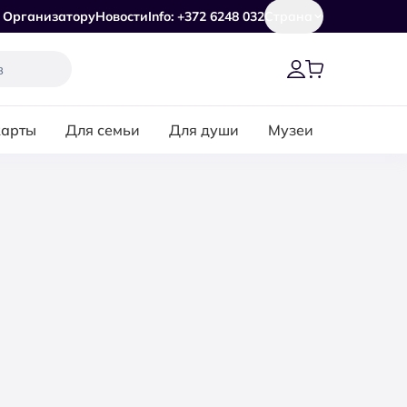
Организатору
Новости
Info: +372 6248 032
Страна
карты
Для семьи
Для души
Музеи