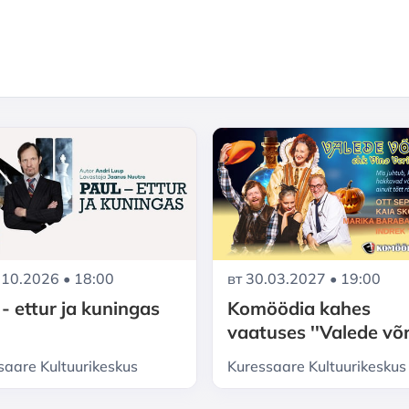
.10.2026 • 18:00
вт 30.03.2027 • 19:00
 - ettur ja kuningas
Komöödia kahes
vaatuses ''Valede võ
ehk Vino Veritas''
saare Kultuurikeskus
Kuressaare Kultuurikeskus