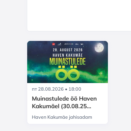
пт 28.08.2026 • 18:00
Muinastulede öö Haven
Kakumäel (30.08.25
asendus)
Haven Kakumäe jahisadam