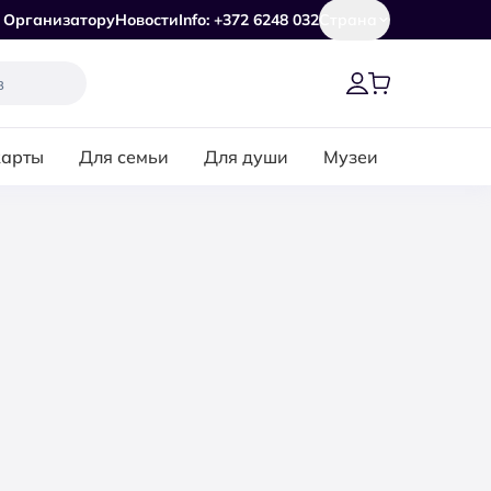
Организатору
Новости
Info: +372 6248 032
Страна
карты
Для семьи
Для души
Музеи