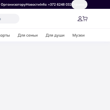
Организатору
Новости
Info: +372 6248 032
Страна
карты
Для семьи
Для души
Музеи