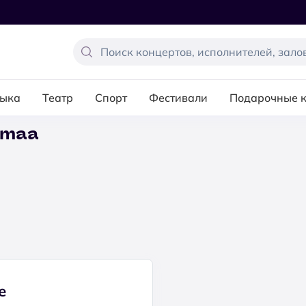
ыка
Театр
Спорт
Фестивали
Подарочные 
iumaa
е