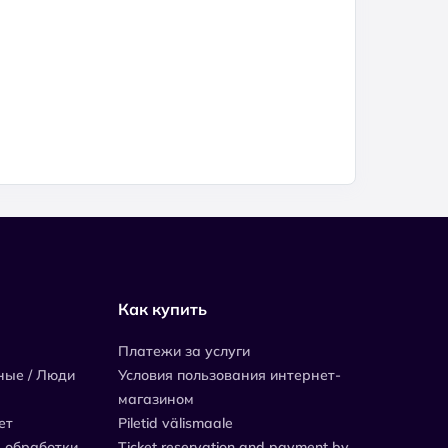
Как купить
Платежи за услуги
ные / Люди
Условия пользования интернет-
магазином
ет
Piletid välismaale
 обработки
Ticket reservation and payment by