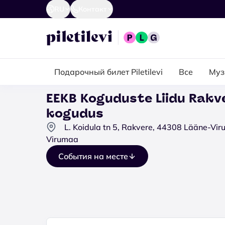
RU
Контакт
Подарочный билет Piletilevi
Все
Муз
EEKB Koguduste Liidu Rakv
kogudus
L. Koidula tn 5, Rakvere, 44308 Lääne-Vi
Virumaa
События на месте