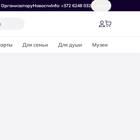
Организатору
Новости
Info: +372 6248 032
Страна
карты
Для семьи
Для души
Музеи