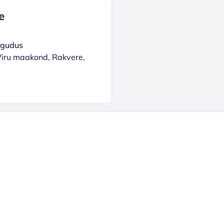
е
ogudus
Viru maakond, Rakvere,