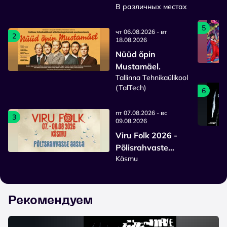
В различных местах
sisenemisajaga
pilet
5
чт 06.08.2026 - вт
2
18.08.2026
Nüüd õpin
Mustamäel.
Tallinna Tehnikaülikool
(TalTech)
6
пт 07.08.2026 - вс
3
09.08.2026
Viru Folk 2026 -
Põlisrahvaste
Käsmu
aasta
Рекомендуем