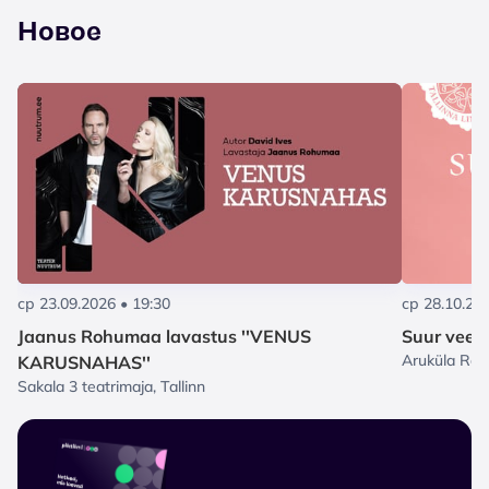
Новое
ср 23.09.2026 • 19:30
ср 28.10.202
Jaanus Rohumaa lavastus ''VENUS
Suur veeu
Aruküla Rah
KARUSNAHAS''
Sakala 3 teatrimaja, Tallinn