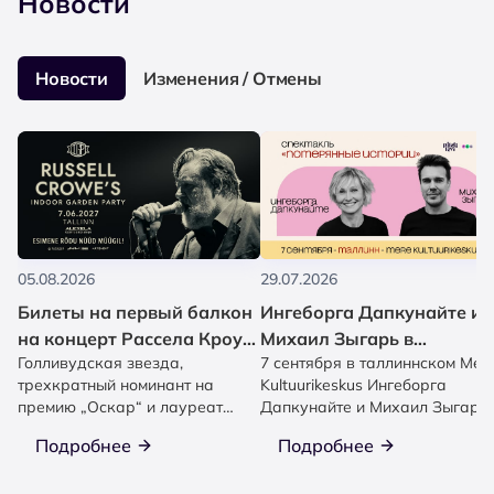
Новости
Новости
Изменения / Отмены
05.08.2026
29.07.2026
Билеты на первый балкон
Ингеборга Дапкунайте и
на концерт Рассела Кроу
Михаил Зыгарь в
Голливудская звезда,
7 сентября в таллиннском Mer
уже в продаже!
спектакле 'Потерянные
трехкратный номинант на
Kultuurikeskus Ингеборга
истории'
премию „Оскар“ и лауреат
Дапкунайте и Михаил Зыгарь
„Оскара“ Рассел Кроу
покажут спектакль
Подробнее
Подробнее
привозит в Таллинн...
«Потерянные...