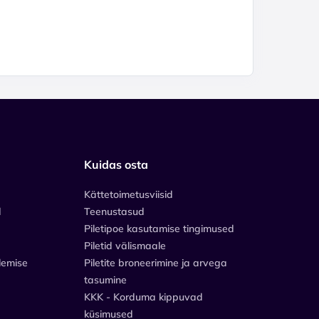
Kuidas osta
Kättetoimetusviisid
d
Teenustasud
Piletipoe kasutamise tingimused
Piletid välismaale
lemise
Piletite broneerimine ja arvega
tasumine
KKK - Korduma kippuvad
küsimused