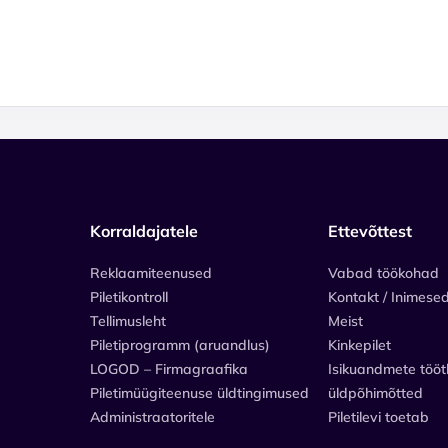
Korraldajatele
Ettevõttest
Reklaamiteenused
Vabad töökohad
Piletikontroll
Kontakt / Inimese
Tellimusleht
Meist
Piletiprogramm (aruandlus)
Kinkepilet
LOGOD – Firmagraafika
Isikuandmete tööt
Piletimüügiteenuse üldtingimused
üldpõhimõtted
Administraatoritele
Piletilevi toetab