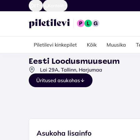
ET
Kontakt
Piletilevi kinkepilet
Kõik
Muusika
T
Eesti Loodusmuuseum
Lai 29A, Tallinn, Harjumaa
Üritused asukohas
Asukoha lisainfo