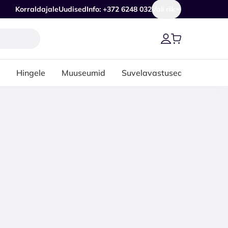
Korraldajale
Uudised
Info: +372 6248 032
Vali riik
Hingele
Muuseumid
Suvelavastused