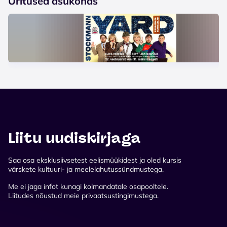
Üritused asukohas
Liitu uudiskirjaga
Saa osa eksklusiivsetest eelismüükidest ja oled kursis
värskete kultuuri- ja meelelahutussündmustega.
Me ei jaga infot kunagi kolmandatale osapooltele.
Liitudes nõustud meie privaatsustingimustega.