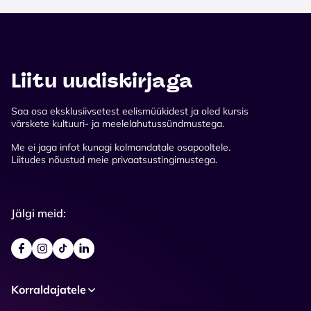
Liitu uudiskirjaga
Saa osa eksklusiivsetest eelismüükidest ja oled kursis
värskete kultuuri- ja meelelahutussündmustega.
Me ei jaga infot kunagi kolmandatale osapooltele.
Liitudes nõustud meie privaatsustingimustega.
Jälgi meid:
Korraldajatele