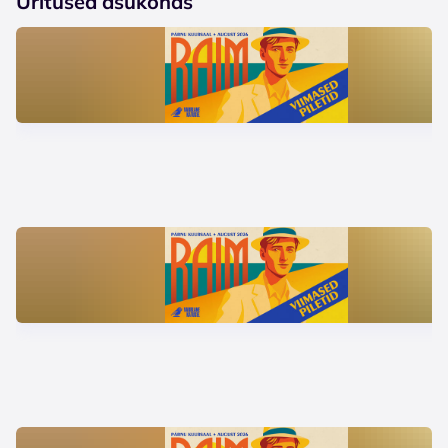
Üritused asukohas