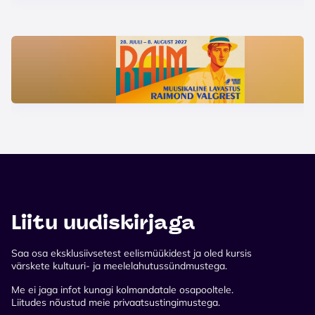
Liitu uudiskirjaga
Saa osa eksklusiivsetest eelismüükidest ja oled kursis
värskete kultuuri- ja meelelahutussündmustega.
Me ei jaga infot kunagi kolmandatale osapooltele.
Liitudes nõustud meie privaatsustingimustega.