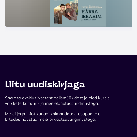
Liitu uudiskirjaga
Saa osa eksklusiivsetest eelismüükidest ja oled kursis
värskete kultuuri- ja meelelahutussündmustega.
Me ei jaga infot kunagi kolmandatale osapooltele.
Liitudes nõustud meie privaatsustingimustega.