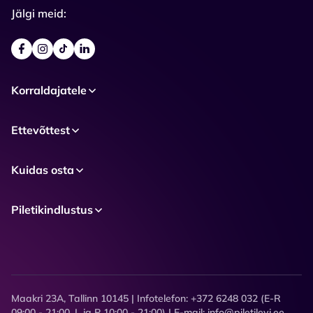
Jälgi meid:
Korraldajatele
Ettevõttest
Kuidas osta
Piletikindlustus
Maakri 23A, Tallinn 10145 | Infotelefon: +372 6248 032 (E-R
09:00 - 21:00, L ja P 10:00 - 21:00) | E-mail: info@piletilevi.ee