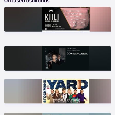
Üritused asukohas