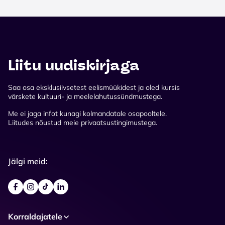
Liitu uudiskirjaga
Saa osa eksklusiivsetest eelismüükidest ja oled kursis
värskete kultuuri- ja meelelahutussündmustega.
Me ei jaga infot kunagi kolmandatale osapooltele.
Liitudes nõustud meie privaatsustingimustega.
Jälgi meid:
Korraldajatele