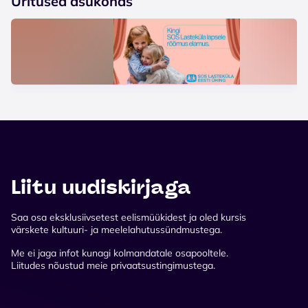
Üritused asukohas
Liitu uudiskirjaga
Saa osa eksklusiivsetest eelismüükidest ja oled kursis
värskete kultuuri- ja meelelahutussündmustega.
Me ei jaga infot kunagi kolmandatale osapooltele.
Liitudes nõustud meie privaatsustingimustega.