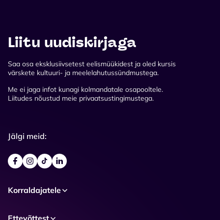
Liitu uudiskirjaga
Saa osa eksklusiivsetest eelismüükidest ja oled kursis
värskete kultuuri- ja meelelahutussündmustega.
Me ei jaga infot kunagi kolmandatale osapooltele.
Liitudes nõustud meie privaatsustingimustega.
Jälgi meid:
Korraldajatele
Ettevõttest