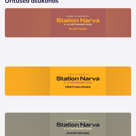
Üritused asukohas