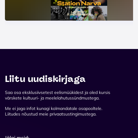
Liitu uudiskirjaga
Saa osa eksklusiivsetest eelismüükidest ja oled kursis
värskete kultuuri- ja meelelahutussündmustega.
Me ei jaga infot kunagi kolmandatale osapooltele.
Liitudes nõustud meie privaatsustingimustega.
Jälgi meid: