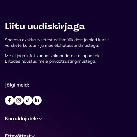
Liitu uudiskirjaga
Saa osa eksklusiivsetest eelismüükidest ja oled kursis
värskete kultuuri- ja meelelahutussündmustega.
Me ei jaga infot kunagi kolmandatale osapooltele.
Liitudes nõustud meie privaatsustingimustega.
Jälgi meid:
Korraldajatele
Ettevõttest