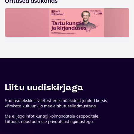
Üritused asukohas
Liitu uudiskirjaga
Saa osa eksklusiivsetest eelismüükidest ja oled kursis
värskete kultuuri- ja meelelahutussündmustega.
Me ei jaga infot kunagi kolmandatale osapooltele.
Liitudes nõustud meie privaatsustingimustega.