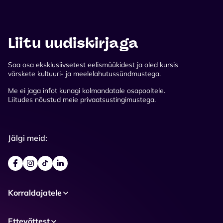
Liitu uudiskirjaga
Saa osa eksklusiivsetest eelismüükidest ja oled kursis
värskete kultuuri- ja meelelahutussündmustega.
Me ei jaga infot kunagi kolmandatale osapooltele.
Liitudes nõustud meie privaatsustingimustega.
Jälgi meid:
Korraldajatele
Ettevõttest