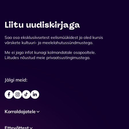
Liitu uudiskirjaga
Saa osa eksklusiivsetest eelismüükidest ja oled kursis
värskete kultuuri- ja meelelahutussündmustega.
Me ei jaga infot kunagi kolmandatale osapooltele.
Liitudes nõustud meie privaatsustingimustega.
Jälgi meid:
Korraldajatele
Ettevõttest