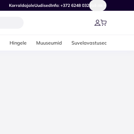
Korraldajale
Uudised
Info: +372 6248 032
Vali riik
Hingele
Muuseumid
Suvelavastused