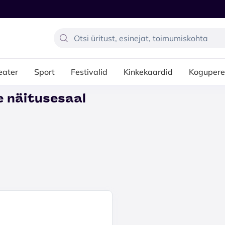
eater
Sport
Festivalid
Kinkekaardid
Kogupere
se näitusesaal