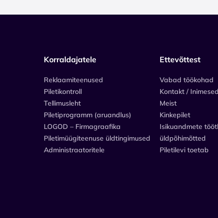
Korraldajatele
Ettevõttest
Reklaamiteenused
Vabad töökohad
Piletikontroll
Kontakt / Inimese
Tellimusleht
Meist
Piletiprogramm (aruandlus)
Kinkepilet
LOGOD – Firmagraafika
Isikuandmete tööt
Piletimüügiteenuse üldtingimused
üldpõhimõtted
Administraatoritele
Piletilevi toetab