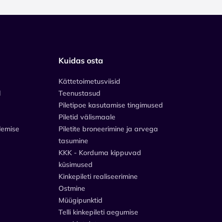
Kuidas osta
Kättetoimetusviisid
d
Teenustasud
Piletipoe kasutamise tingimused
Piletid välismaale
lemise
Piletite broneerimine ja arvega
tasumine
KKK - Korduma kippuvad
küsimused
Kinkepileti realiseerimine
Ostmine
Müügipunktid
Telli kinkepileti aegumise