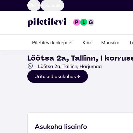
ET
Kontakt
Piletilevi kinkepilet
Kõik
Muusika
T
Lõõtsa 2a, Tallinn, I korru
Lõõtsa 2a, Tallinn, Harjumaa
Üritused asukohas
Asukoha lisainfo