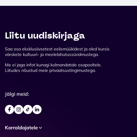
Liitu uudiskirjaga
Saa osa eksklusiivsetest eelismüükidest ja oled kursis
värskete kultuuri- ja meelelahutussündmustega.
Me ei jaga infot kunagi kolmandatale osapooltele.
Liitudes nõustud meie privaatsustingimustega.
Jälgi meid:
Korraldajatele