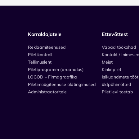
Korraldajatele
Ettevõttest
Reklaamiteenused
Vabad töökohad
Piletikontroll
Kontakt / Inimese
Tellimusleht
Meist
Piletiprogramm (aruandlus)
Kinkepilet
LOGOD – Firmagraafika
Isikuandmete tööt
Piletimüügiteenuse üldtingimused
üldpõhimõtted
Administraatoritele
Piletilevi toetab