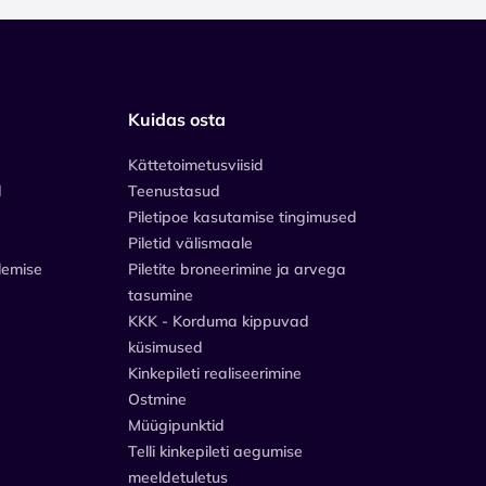
Kuidas osta
Kättetoimetusviisid
d
Teenustasud
Piletipoe kasutamise tingimused
Piletid välismaale
lemise
Piletite broneerimine ja arvega
tasumine
KKK - Korduma kippuvad
küsimused
Kinkepileti realiseerimine
Ostmine
Müügipunktid
Telli kinkepileti aegumise
meeldetuletus