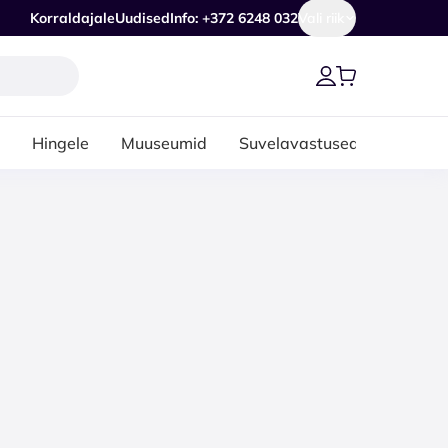
Korraldajale
Uudised
Info: +372 6248 032
Vali riik
Hingele
Muuseumid
Suvelavastused