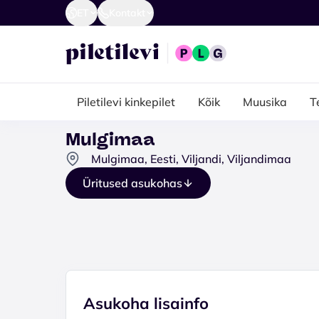
ET
Kontakt
Piletilevi kinkepilet
Kõik
Muusika
T
Mulgimaa
Mulgimaa, Eesti, Viljandi, Viljandimaa
Üritused asukohas
Asukoha lisainfo