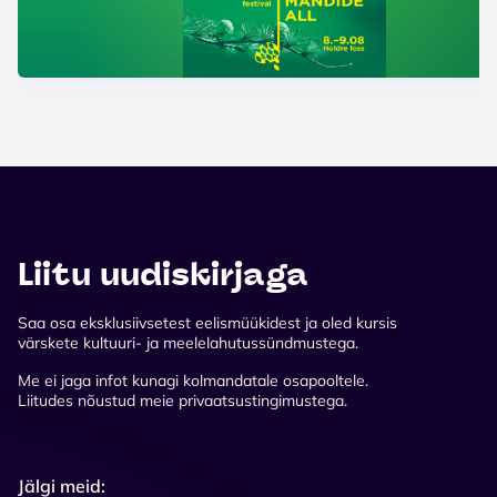
Liitu uudiskirjaga
Saa osa eksklusiivsetest eelismüükidest ja oled kursis
värskete kultuuri- ja meelelahutussündmustega.
Me ei jaga infot kunagi kolmandatale osapooltele.
Liitudes nõustud meie privaatsustingimustega.
Jälgi meid: