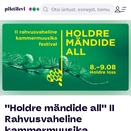
''Holdre mändide all'' II
Rahvusvaheline
kammermuusika