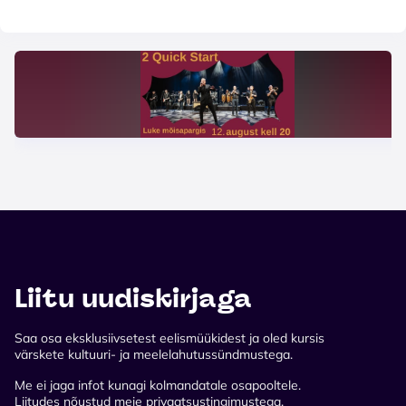
Liitu uudiskirjaga
Saa osa eksklusiivsetest eelismüükidest ja oled kursis
värskete kultuuri- ja meelelahutussündmustega.
Me ei jaga infot kunagi kolmandatale osapooltele.
Liitudes nõustud meie privaatsustingimustega.