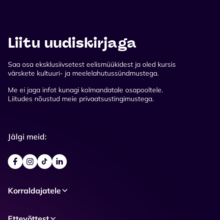
Liitu uudiskirjaga
Saa osa eksklusiivsetest eelismüükidest ja oled kursis
värskete kultuuri- ja meelelahutussündmustega.
Me ei jaga infot kunagi kolmandatale osapooltele.
Liitudes nõustud meie privaatsustingimustega.
Jälgi meid:
Korraldajatele
Ettevõttest