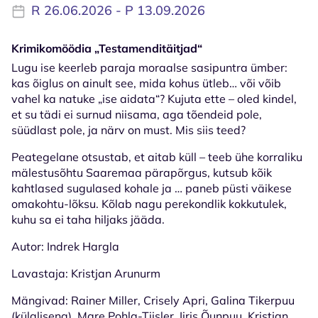
R 26.06.2026 - P 13.09.2026
Krimikomöödia „Testamenditäitjad“
Lugu ise keerleb paraja moraalse sasipuntra ümber:
kas õiglus on ainult see, mida kohus ütleb… või võib
vahel ka natuke „ise aidata“? Kujuta ette – oled kindel,
et su tädi ei surnud niisama, aga tõendeid pole,
süüdlast pole, ja närv on must. Mis siis teed?
Peategelane otsustab, et aitab küll – teeb ühe korraliku
mälestusõhtu Saaremaa pärapõrgus, kutsub kõik
kahtlased sugulased kohale ja … paneb püsti väikese
omakohtu-lõksu. Kõlab nagu perekondlik kokkutulek,
kuhu sa ei taha hiljaks jääda.
Autor: Indrek Hargla
Lavastaja: Kristjan Arunurm
Mängivad: Rainer Miller, Crisely Apri, Galina Tikerpuu
(külalisena), Mare Pohla-Tiisler, Iiris Õunpuu, Kristjan