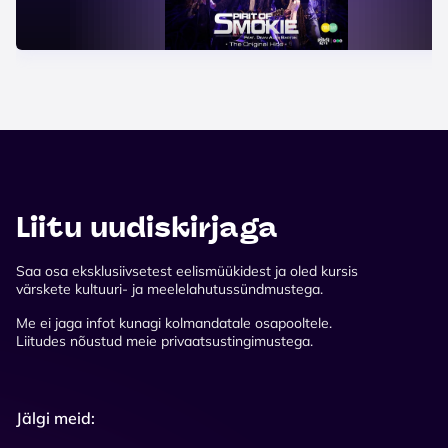
Liitu uudiskirjaga
Saa osa eksklusiivsetest eelismüükidest ja oled kursis
värskete kultuuri- ja meelelahutussündmustega.
Me ei jaga infot kunagi kolmandatale osapooltele.
Liitudes nõustud meie privaatsustingimustega.
Jälgi meid: