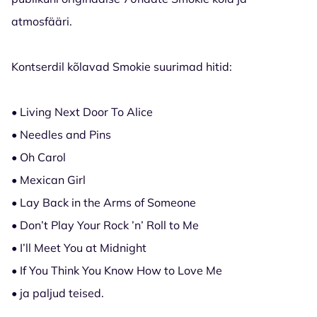
atmosfääri.
Kontserdil kõlavad Smokie suurimad hitid:
• Living Next Door To Alice
• Needles and Pins
• Oh Carol
• Mexican Girl
• Lay Back in the Arms of Someone
• Don’t Play Your Rock ’n’ Roll to Me
• I’ll Meet You at Midnight
• If You Think You Know How to Love Me
• ja paljud teised.