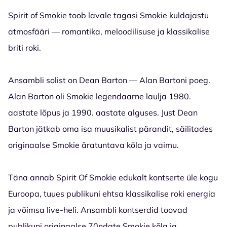
Spirit of Smokie toob lavale tagasi Smokie kuldajastu
atmosfääri — romantika, meloodilisuse ja klassikalise
briti roki.
Ansambli solist on Dean Barton — Alan Bartoni poeg.
Alan Barton oli Smokie legendaarne laulja 1980.
aastate lõpus ja 1990. aastate alguses. Just Dean
Barton jätkab oma isa muusikalist pärandit, säilitades
originaalse Smokie äratuntava kõla ja vaimu.
Täna annab Spirit Of Smokie edukalt kontserte üle kogu
Euroopa, tuues publikuni ehtsa klassikalise roki energia
ja võimsa live-heli. Ansambli kontserdid toovad
publikuni originaalse 70ndate Smokie kõla ja