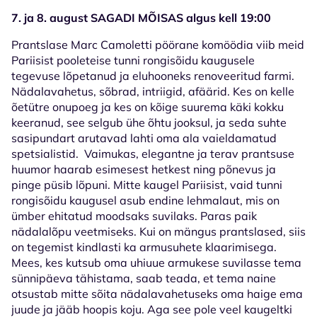
7. ja 8. august SAGADI MÕISAS algus kell 19:00
Prantslase Marc Camoletti pöörane komöödia viib meid
Pariisist pooleteise tunni rongisõidu kaugusele
tegevuse lõpetanud ja eluhooneks renoveeritud farmi.
Nädalavahetus, sõbrad, intriigid, afäärid. Kes on kelle
õetütre onupoeg ja kes on kõige suurema käki kokku
keeranud, see selgub ühe õhtu jooksul, ja seda suhte
sasipundart arutavad lahti oma ala vaieldamatud
spetsialistid. Vaimukas, elegantne ja terav prantsuse
huumor haarab esimesest hetkest ning põnevus ja
pinge püsib lõpuni. Mitte kaugel Pariisist, vaid tunni
rongisõidu kaugusel asub endine lehmalaut, mis on
ümber ehitatud moodsaks suvilaks. Paras paik
nädalalõpu veetmiseks. Kui on mängus prantslased, siis
on tegemist kindlasti ka armusuhete klaarimisega.
Mees, kes kutsub oma uhiuue armukese suvilasse tema
sünnipäeva tähistama, saab teada, et tema naine
otsustab mitte sõita nädalavahetuseks oma haige ema
juude ja jääb hoopis koju. Aga see pole veel kaugeltki