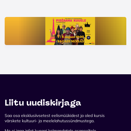
Liitu uudiskirjaga
Saa osa eksklusiivsetest eelismüükidest ja oled kursis
värskete kultuuri- ja meelelahutussündmustega.
Me ei jaga infot kunagi kolmandatale osapooltele.