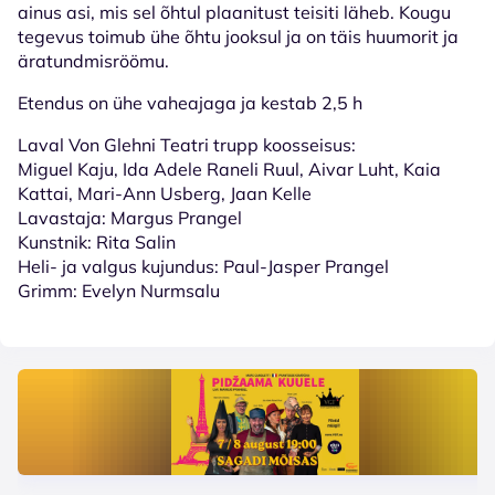
ainus asi, mis sel õhtul plaanitust teisiti läheb. Kougu
tegevus toimub ühe õhtu jooksul ja on täis huumorit ja
äratundmisröömu.
Etendus on ühe vaheajaga ja kestab 2,5 h
Laval Von Glehni Teatri trupp koosseisus:
Miguel Kaju, Ida Adele Raneli Ruul, Aivar Luht, Kaia
Kattai, Mari-Ann Usberg, Jaan Kelle
Lavastaja: Margus Prangel
Kunstnik: Rita Salin
Heli- ja valgus kujundus: Paul-Jasper Prangel
Grimm: Evelyn Nurmsalu