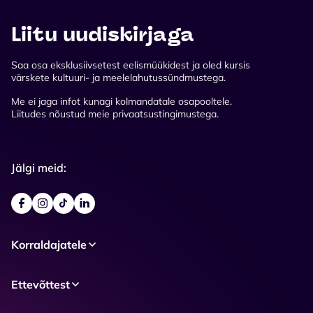
Liitu uudiskirjaga
Saa osa eksklusiivsetest eelismüükidest ja oled kursis
värskete kultuuri- ja meelelahutussündmustega.
Me ei jaga infot kunagi kolmandatale osapooltele.
Liitudes nõustud meie privaatsustingimustega.
Jälgi meid:
Korraldajatele
Ettevõttest