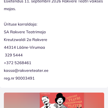
Esietendus 11. septembril 2026 Rakvere Teatri väikses
majas.
Ürituse korraldaja:
SA Rakvere Teatrimaja
Kreutzwaldi 2a Rakvere
44314 Lääne-Virumaa
329 5444
+372 5268461
kassa@rakvereteater.ee
reg.nr 90003491