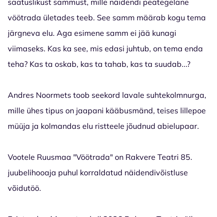
saatuslikust sammust, mille näidendi peategelane
vöötrada ületades teeb. See samm määrab kogu tema
järgneva elu. Aga esimene samm ei jää kunagi
viimaseks. Kas ka see, mis edasi juhtub, on tema enda
teha? Kas ta oskab, kas ta tahab, kas ta suudab...?
Andres Noormets toob seekord lavale suhtekolmnurga,
mille ühes tipus on jaapani kääbusmänd, teises lillepoe
müüja ja kolmandas elu ristteele jõudnud abielupaar.
Vootele Ruusmaa "Vöötrada" on Rakvere Teatri 85.
juubelihooaja puhul korraldatud näidendivõistluse
võidutöö.