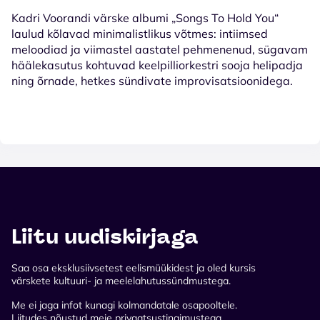
Kadri Voorandi värske albumi „Songs To Hold You“
laulud kõlavad minimalistlikus võtmes: intiimsed
meloodiad ja viimastel aastatel pehmenenud, sügavam
häälekasutus kohtuvad keelpilliorkestri sooja helipadja
ning õrnade, hetkes sündivate improvisatsioonidega.
Liitu uudiskirjaga
Saa osa eksklusiivsetest eelismüükidest ja oled kursis
värskete kultuuri- ja meelelahutussündmustega.
Me ei jaga infot kunagi kolmandatale osapooltele.
Liitudes nõustud meie privaatsustingimustega.