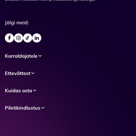
Jälgi meid:
Korraldajatele
Ettevõttest
Kuidas osta
Piletikindlustus