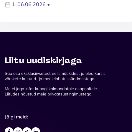
L 06.06.2026 •
Liitu uudiskirjaga
Saa osa eksklusiivsetest eelismüükidest ja oled kursis
värskete kultuuri- ja meelelahutussündmustega.
Me ei jaga infot kunagi kolmandatale osapooltele.
Liitudes nõustud meie privaatsustingimustega.
Jälgi meid: