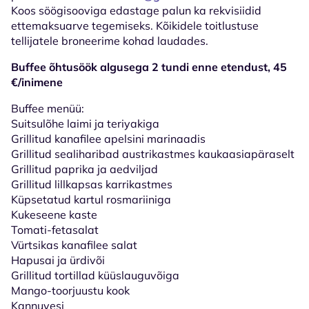
Koos söögisooviga edastage palun ka rekvisiidid
ettemaksuarve tegemiseks. Kõikidele toitlustuse
tellijatele broneerime kohad laudades.
Buffee õhtusöök algusega 2 tundi enne etendust, 45
€/inimene
Buffee menüü:
Suitsulõhe laimi ja teriyakiga
Grillitud kanafilee apelsini marinaadis
Grillitud sealiharibad austrikastmes kaukaasiapäraselt
Grillitud paprika ja aedviljad
Grillitud lillkapsas karrikastmes
Küpsetatud kartul rosmariiniga
Kukeseene kaste
Tomati-fetasalat
Vürtsikas kanafilee salat
Hapusai ja ürdivõi
Grillitud tortillad küüslauguvõiga
Mango-toorjuustu kook
Kannuvesi