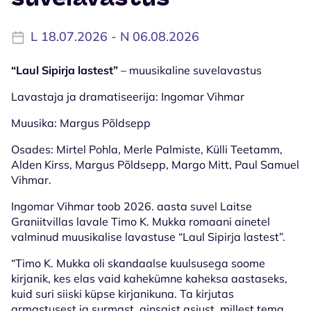
L 18.07.2026 - N 06.08.2026
“Laul Sipirja lastest”
– muusikaline suvelavastus
Lavastaja ja dramatiseerija: Ingomar Vihmar
Muusika: Margus Põldsepp
Osades: Mirtel Pohla, Merle Palmiste, Külli Teetamm,
Alden Kirss, Margus Põldsepp, Margo Mitt, Paul Samuel
Vihmar.
Ingomar Vihmar toob 2026. aasta suvel Laitse
Graniitvillas lavale Timo K. Mukka romaani ainetel
valminud muusikalise lavastuse “Laul Sipirja lastest”.
“Timo K. Mukka oli skandaalse kuulsusega soome
kirjanik, kes elas vaid kahekümne kaheksa aastaseks,
kuid suri siiski küpse kirjanikuna. Ta kirjutas
armastusest ja surmast, ainsaist asjust, millest tema