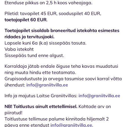
Etenduse pikkus on 2,5 h koos vaheajaga.
Piletid: tavapilet 45 EUR, sooduspilet 40 EUR,
toetajapilet 60 EUR
.
Toetajapilet sisaldab broneeritud istekohta esimestes
ridades ja tervitusjooki.
Lapsele kuni 6a (k.a) sissepääs tasuta.
Vaba istekoht
Sissepääs tund enne algust.
Korraldaja jätab endale õiguse teha kavas muudatusi
ning muuta hindu ette teatamata.
Grupisoodustuste ja arvega tasumise soovi korral võtta
ühendust:
info@graniitvilla.ee
Info ja majutus Laitse Graniitvillas:
info@graniitvilla.ee
NB! Toitlustus ainult ettetellimisel.
Kohtade arv on
piiratud!
Toitlustuse tellimuse palume kinnitada hiljemalt 2
päeva enne etendust
info@graniitvilla.ee
.