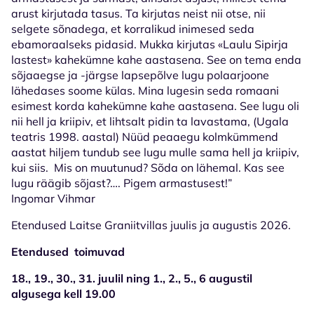
arust kirjutada tasus. Ta kirjutas neist nii otse, nii
selgete sõnadega, et korralikud inimesed seda
ebamoraalseks pidasid. Mukka kirjutas «Laulu Sipirja
lastest» kahekümne kahe aastasena. See on tema enda
sõjaaegse ja -järgse lapsepõlve lugu polaarjoone
lähedases soome külas. Mina lugesin seda romaani
esimest korda kahekümne kahe aastasena. See lugu oli
nii hell ja kriipiv, et lihtsalt pidin ta lavastama, (Ugala
teatris 1998. aastal) Nüüd peaaegu kolmkümmend
aastat hiljem tundub see lugu mulle sama hell ja kriipiv,
kui siis. Mis on muutunud? Sõda on lähemal. Kas see
lugu räägib sõjast?…. Pigem armastusest!”
Ingomar Vihmar
Etendused Laitse Graniitvillas juulis ja augustis 2026.
Etendused toimuvad
18., 19., 30., 31. juulil ning 1., 2., 5., 6 augustil
algusega kell 19.00