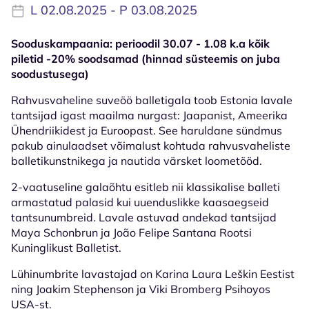
L 02.08.2025 - P 03.08.2025
Sooduskampaania: perioodil 30.07 - 1.08 k.a kõik
piletid -20% soodsamad (hinnad süsteemis on juba
soodustusega)
Rahvusvaheline suveöö balletigala toob Estonia lavale
tantsijad igast maailma nurgast: Jaapanist, Ameerika
Ühendriikidest ja Euroopast. See haruldane sündmus
pakub ainulaadset võimalust kohtuda rahvusvaheliste
balletikunstnikega ja nautida värsket loometööd.
2-vaatuseline galaõhtu esitleb nii klassikalise balleti
armastatud palasid kui uuenduslikke kaasaegseid
tantsunumbreid. Lavale astuvad andekad tantsijad
Maya Schonbrun ja João Felipe Santana Rootsi
Kuninglikust Balletist.
Lühinumbrite lavastajad on Karina Laura Leškin Eestist
ning Joakim Stephenson ja Viki Bromberg Psihoyos
USA-st.