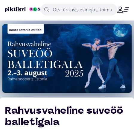
Rahvusvaheline suveöö
balletigala