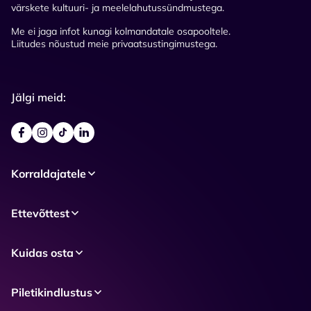
värskete kultuuri- ja meelelahutussündmustega.
Me ei jaga infot kunagi kolmandatale osapooltele.
Liitudes nõustud meie privaatsustingimustega.
Jälgi meid:
Korraldajatele
Ettevõttest
Kuidas osta
Piletikindlustus