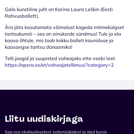
Gala kunstiline juht on Karina Laura Leškin (Eesti
Rahvusballett).
Ära jäta kasutamata võimalust kogeda mitmekülgset
tantsukunsti – see on ainukorde sündmus! Tule ja ela
kaasa õhtule, mis toob kokku balleti kauniduse ja
kaasaegse tantsu dünaamika!
Telli joogid ja suupisted vaheajaks ette veebi teel:
https://opera.ee/et/vaheajatellimus/?category=2
Liitu uudiskirjaga
Saa osa eksklusiivsetest eelismüükidest ja oled kursis