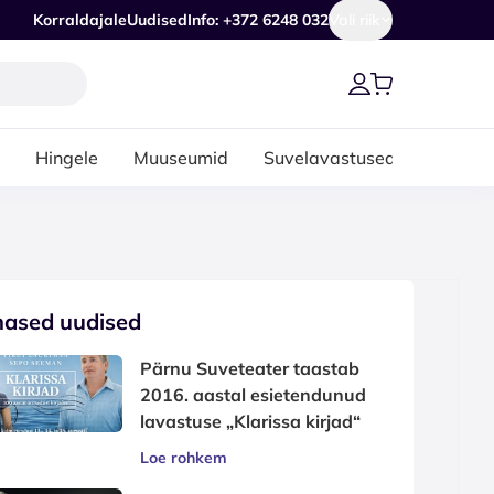
Korraldajale
Uudised
Info: +372 6248 032
Vali riik
Hingele
Muuseumid
Suvelavastused
mased uudised
Pärnu Suveteater taastab
2016. aastal esietendunud
lavastuse „Klarissa kirjad“
Loe rohkem