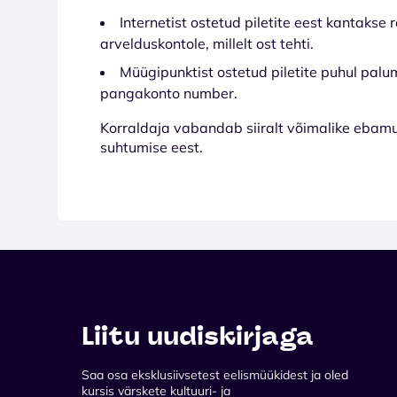
Internetist ostetud piletite eest kantaks
arvelduskontole, millelt ost tehti.
Müügipunktist ostetud piletite puhul palum
pangakonto number.
Korraldaja vabandab siiralt võimalike ebam
suhtumise eest.
Liitu uudiskirjaga
Saa osa eksklusiivsetest eelismüükidest ja oled
kursis värskete kultuuri- ja