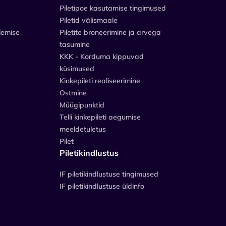
Piletipoe kasutamise tingimused
Piletid välismaale
lemise
Piletite broneerimine ja arvega
tasumine
KKK - Korduma kippuvad
küsimused
Kinkepileti realiseerimine
Ostmine
Müügipunktid
Telli kinkepileti aegumise
meeldetuletus
Pilet
Piletikindlustus
IF piletikindlustuse tingimused
IF piletikindlustuse üldinfo