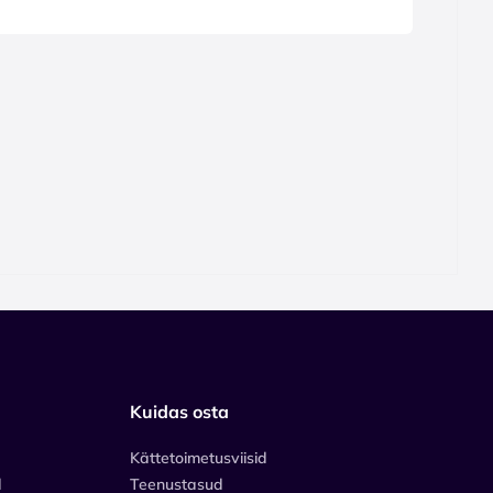
Kuidas osta
Kättetoimetusviisid
d
Teenustasud