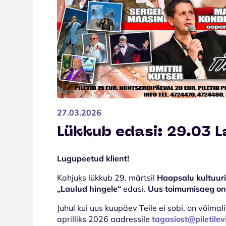
27.03.2026
Lükkub edasi: 29.03 L
Lugupeetud klient!
Kahjuks lükkub 29. märtsil
Haapsalu kultuur
„Laulud hingele“
edasi.
Uus toimumisaeg on 
Juhul kui uus kuupäev Teile ei sobi, on võimali
aprilliks 2026 aadressile
tagasiost@piletilev