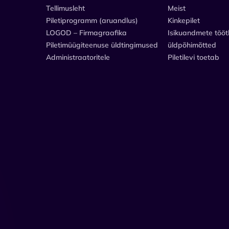
Tellimusleht
Meist
Piletiprogramm (aruandlus)
Kinkepilet
LOGOD – Firmagraafika
Isikuandmete tööt
Piletimüügiteenuse üldtingimused
üldpõhimõtted
Administraatoritele
Piletilevi toetab