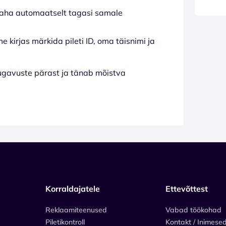
e raha automaatselt tagasi samale
e kirjas märkida pileti ID, oma täisnimi ja
ugavuste pärast ja tänab mõistva
Korraldajatele
Ettevõttest
Reklaamiteenused
Vabad töökohad
Piletikontroll
Kontakt / Inimese