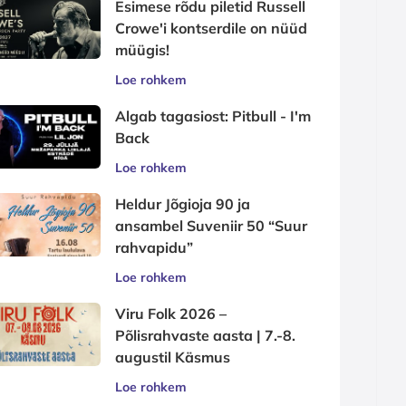
Esimese rõdu piletid Russell
Crowe'i kontserdile on nüüd
müügis!
Loe rohkem
Algab tagasiost: Pitbull - I'm
Back
Loe rohkem
Heldur Jõgioja 90 ja
ansambel Suveniir 50 “Suur
rahvapidu”
Loe rohkem
Viru Folk 2026 –
Põlisrahvaste aasta | 7.-8.
augustil Käsmus
Loe rohkem