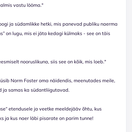
almis vastu lööma."
oogi ja südamlikke hetki, mis panevad publiku naerma
” on lugu, mis ei jäta kedagi külmaks - see on täis
miselt nooruslikuna, siis see on kõik, mis loeb."
" küsib Norm Foster oma näidendis, meenutades meile,
d ja samas ka südantliigutavad.
use“ etendusele ja veetke meeldejääv õhtu, kus
ja kus naer läbi pisarate on parim tunne!