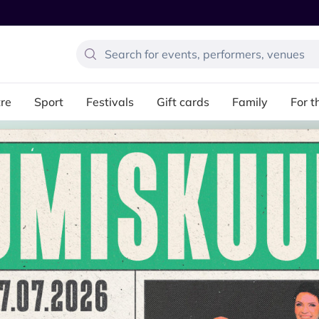
re
Sport
Festivals
Gift cards
Family
For t