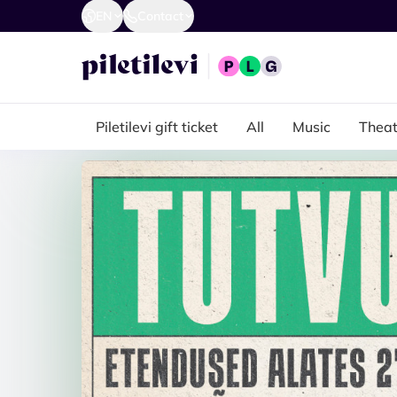
EN
Contact
Piletilevi gift ticket
All
Music
Theat