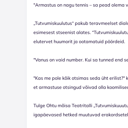
"Armastus on nagu tennis – sa pead olema v
„Tutvumiskuulutus“ pakub teravmeelset dial
esimesest stseenist alates. “Tutvumiskuulutus
elutervet huumorit ja ootamatuid pöördeid.
"Vanus on vaid number. Kui sa tunned end sees
"Kas me pole kõik otsimas seda üht erilist?
et armastuse otsingud võivad olla koomilise
Tulge Ohtu mõisa Teatritalli „Tutvumiskuuut
igapäevased hetked muutuvad erakordseteks 