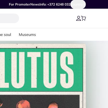
For Promoter
News
Info: +372 6248 032
Country
he soul
Museums