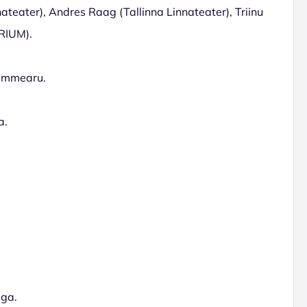
ateater), Andres Raag (Tallinna Linnateater), Triinu
ERIUM).
Tammearu.
a.
aga.