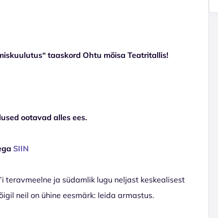
kuulutus“ taaskord Ohtu mõisa Teatritallis!
lused ootavad alles ees.
ega
SIIN
i teravmeelne ja südamlik lugu neljast keskealisest
Kõigil neil on ühine eesmärk: leida armastus.