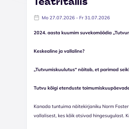
Teatritallis
Mo 27.07.2026 - Fr 31.07.2026
2024. aasta kuumim suvekomöödia „Tutvumis
Keskealine ja vallaline?
„Tutvumiskuulutus“ näitab, et parimad seik
Tutvu kõigi etenduste toimumiskuupäevad
Kanada tuntuima näitekirjaniku Norm Foster’
vallalisest, kes kõik otsivad hingesugulast. 