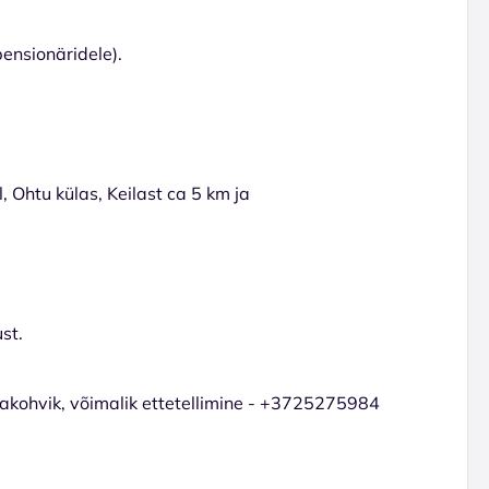
pensionäridele).
 Ohtu külas, Keilast ca 5 km ja
st.
akohvik, võimalik ettetellimine - +3725275984