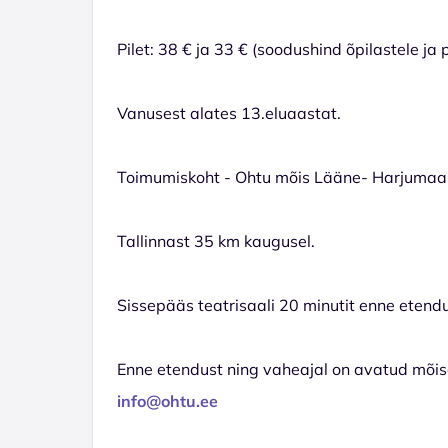
Pilet: 38 € ja 33 € (soodushind õpilastele ja 
Vanusest alates 13.eluaastat.
Toimumiskoht - Ohtu mõis Lääne- Harjumaal,
Tallinnast 35 km kaugusel.
Sissepääs teatrisaali 20 minutit enne etendu
Enne etendust ning vaheajal on avatud mõis
info@ohtu.ee