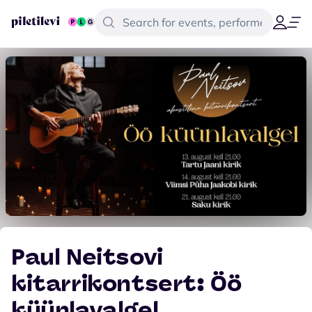
Paul Neitsovi
kitarrikontsert: Öö
küünlavalgel