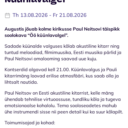
Th 13.08.2026 - Fr 21.08.2026
Augustis jõuab kolme kirikusse Paul Neitsovi täispikk
soolokava “Öö küünlavalgel”.
Sadade küünalde valguses kõlab akustiline kitarr ning
tuntud meloodiad, filmimuusika, Eesti muusika pärlid ja
Paul Neitsovi omalooming saavad uue kuju.
Kontserdid algavad kell 21.00. Küünlavalgus ja Pauli
kitarrimäng loovad erilise atmosfääri, kus saab olla ja
lihtsalt nautida.
Paul Neitsov on Eesti akustiline kitarrist, kelle mäng
ühendab tehnilise virtuoossuse, tundliku kõla ja tugeva
emotsionaalse kohalolu. Tema sooloseadetes mahub
ühe instrumendi sisse nii peen detail kui ka suur kõlapilt.
Toimumisajad ja kohad: