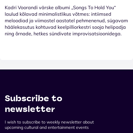
Kadri Voorandi värske albumi „Songs To Hold You“
laulud kõlavad minimalistlikus võtmes: intiimsed
meloodiad ja viimastel aastatel pehmenenud, sügavam
häälekasutus kohtuvad keelpilliorkestri sooja helipadja
ning õrnade, hetkes sündivate improvisatsioonidega.
Subscribe to
newsletter
I wish to subscribe to weekly newsletter about
upcoming cultural and entertainment events